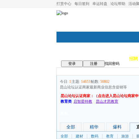
打赏中心
每日签到
幸运转盘
论坛帮助
活动
论坛首页
论坛导航
商家
招聘
登录
注册
找回密码
今日:
1
|
主题:
14653
|
帖数:
50802
昆山论坛认证商家最新商业信息含促销等
昆山论坛认证商家：（点击进入昆山论坛商家申
教育类
启智星特教
昆山才思教育
发帖
全部
精华
爆料
全部
建材
数码
教育
旅游