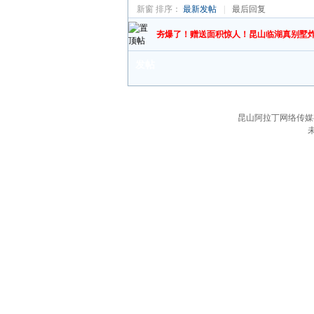
新窗
排序：
最新发帖
|
最后回复
夯爆了！赠送面积惊人！昆山临湖真别墅
发帖
昆山阿拉丁网络传媒有限