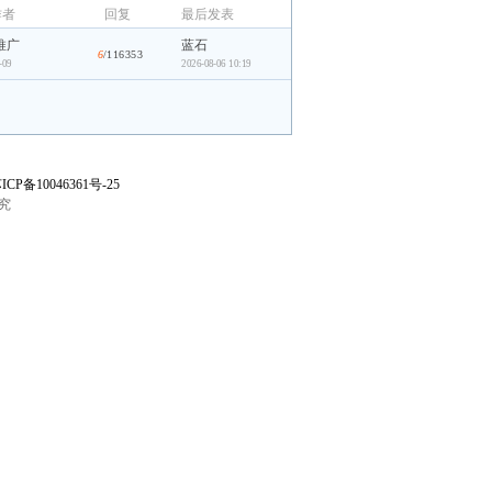
作者
回复
最后发表
推广
蓝石
6
/116353
-09
2026-08-06 10:19
ICP备10046361号-25
究