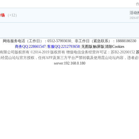
活动
炸场
（+12）
2026-07
网络服务电话（工作日）：0512-57993030、非工作日（紧急联系）：18888186330
商务QQ:228661547
|
客服QQ:2212793658
|
无图版
|
触屏版
|
清除Cookies
公司版权所有 ©2014-2019 版权所有 增值电信业务经营许可证：苏B2-20200152
苏
未经昆山论坛官方授权，任何APP及第三方平台严禁转载及使用昆山论坛内容，违者必
server:192.168.0.180