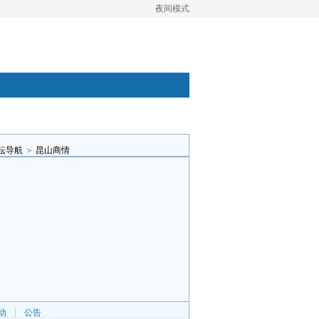
夜间模式
坛导航
>
昆山商情
动
公告