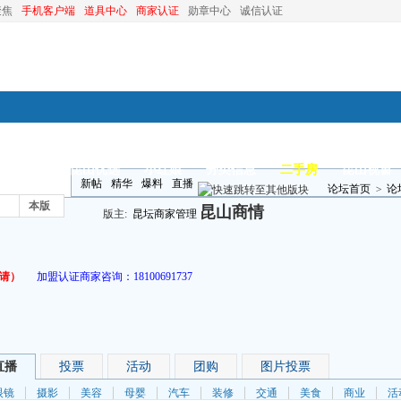
聚焦
手机客户端
道具中心
商家认证
勋章中心
诚信认证
装修
昆山优选
小红娘
分类信息
二手房
昆山视窗
新帖
精华
爆料
直播
论坛首页
>
论
本版
昆山商情
版主:
昆坛商家管理
请）
加盟认证商家咨询：
18100691737
直播
投票
活动
团购
图片投票
眼镜
摄影
美容
母婴
汽车
装修
交通
美食
商业
活