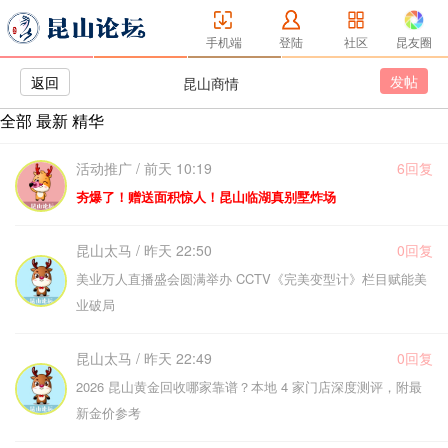
手机端
登陆
社区
昆友圈
发帖
返回
昆山商情
全部
最新
精华
活动推广 / 前天 10:19
6回复
夯爆了！赠送面积惊人！昆山临湖真别墅炸场
昆山太马 / 昨天 22:50
0回复
美业万人直播盛会圆满举办 CCTV《完美变型计》栏目赋能美
业破局
昆山太马 / 昨天 22:49
0回复
2026 昆山黄金回收哪家靠谱？本地 4 家门店深度测评，附最
新金价参考