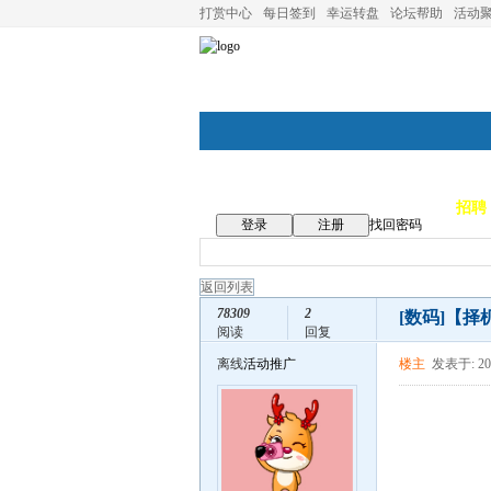
打赏中心
每日签到
幸运转盘
论坛帮助
活动
论坛首页
论坛导航
商家
招聘
登录
注册
找回密码
返回列表
78309
2
[数码]
【择
阅读
回复
离线
活动推广
楼主
发表于: 201