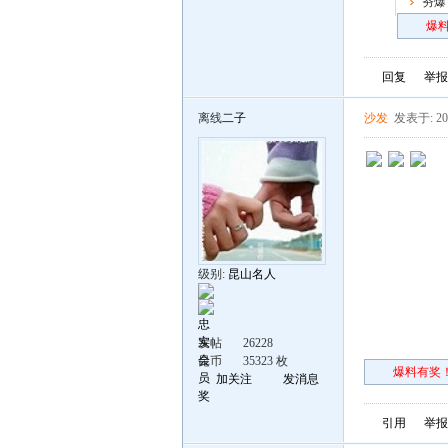
夯爆
炸场
爆料
回复
举报
离线
二子
沙发
发表于: 201
级别:
昆山名人
发帖
26228
昆币
35323 枚
爆料有奖！
加关注
发消息
引用
举报