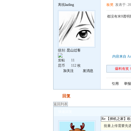
离线
lazling
板凳
发表于: 201
都没有米9透明
级别:
昆山过客
内容来自 An
发帖
11
昆币
112 枚
爆料有奖！
加关注
发消息
引用
举报
发帖
回复
返回列表
快速回复
批量上传需要先