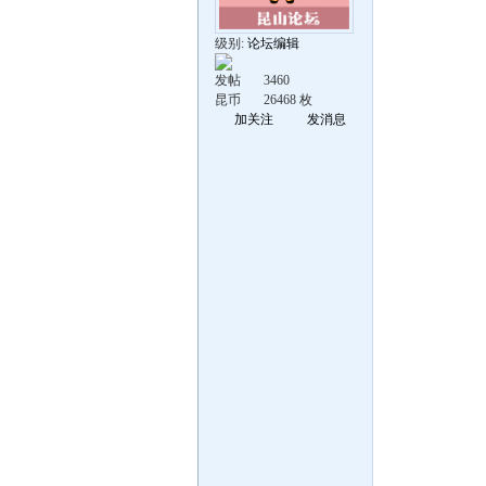
级别:
论坛编辑
发帖
3460
昆币
26468 枚
加关注
发消息