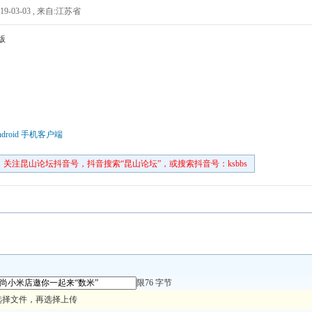
9-03-03
,
来自:江苏省
版
droid 手机客户端
关注昆山论坛抖音号，抖音搜索“昆山论坛”，或搜索抖音号：ksbbs
限76 字节
选择文件，再选择上传