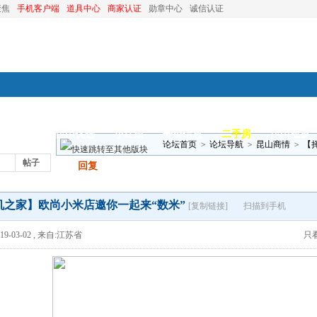
聚焦
手机客户端
道具中心
商家认证
勋章中心
诚信认证
装修
昆山优选
小红娘
分类信息
二手房
昆山视窗
论坛首页
>
论坛导航
>
昆山商情
>
【
帖子
发帖
回复
机之家】欧尚小米店邀你一起来“数米”
[复制链接]
扫描到手机
9-03-02
,
来自:江苏省
只