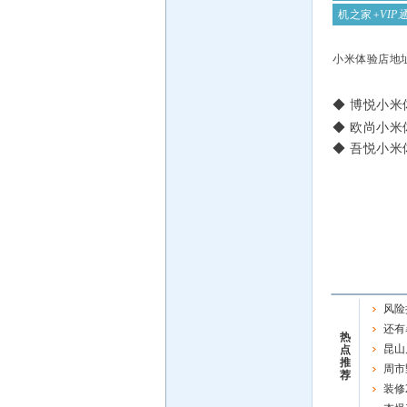
机之家
+VI
小米体验店地
◆ 博悦小米体
◆ 欧尚小米
◆ 吾悦小米体
风险
还有
热
昆山
点
推
周市
荐
公告
装修