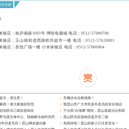
P通信连锁
址
验店：柏庐南路1003号 博悦电脑城 电话：0512-57000700
体验店：
玉山镇前进西路欧尚超市一楼
电话：
0512-57620001
验店：吾悦广场一楼 小米体验店 电话：0512-57000004
提示，请注意！
车辆涉水自救指南！
暴雨！请大家做好防范
致昆山市广大市民及外卖员的安全倡议
启动防汛三级应急响应
于台风“白海豚”期间，昆山道路泊位和部
野马渡文体中心、陆杨粮仓临时关闭
分停车场免费开放的通知
昆山防汛应急响应提升至二级
2年仍是毛坯！昆山网友被坑惨
风雨持续！昆山的家人们注意安全！