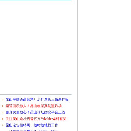
昆山平谦迈高智慧厂房打造长三角新样板
赠送面积惊人！昆山临湖真别墅炸场
更真实更放心！昆山论坛婚恋平台上线
关注昆山论坛抖音官方号ksbbs爆料有奖
昆山论坛招聘网，随时随地找工作