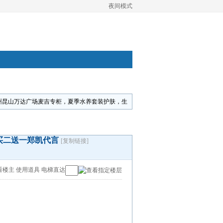
夜间模式
州昆山万达广场麦吉专柜，夏季水养套装护肤，生
买二送一郑凯代言
[复制链接]
看楼主
使用道具
电梯直达