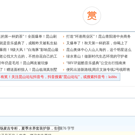
天的第一杯奶茶”！全面爆单！昆山刷
打造“环港商业区”！昆山青阳港中央商务
就是音乐盛典了，成毅昨天被私生贴
区启动区最新控规发布
又爆单了！秋天第一杯奶茶，你喝上了
大家一定要理智追星啊！
暴雨！9级大风！“白海豚”影响昆山最
吗？
昆山奥体中心人山人海的，这个明星这么
在……
老公找大方点的，不然你花自己的工
多粉丝的吗！
绿水青山！做新时代生态环境的守护者
家都肉疼
2年仍是毛坯！昆山网友被坑惨
“88VIP超酷音乐盛典”公交出行指南来
了！赠送面积惊人！昆山临湖真别墅
啦！
便民出游新路线|周庄文旅专线2号线即将
上线！
有奖！关注昆山论坛抖音号，抖音搜索“昆山论坛”，或搜索抖音号：ksbbs
限76 字节