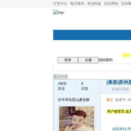
打赏中心
每日签到
幸运转盘
论坛帮助
活动
论坛首页
论坛导航
商家
招聘
登录
注册
找回密码
返回列表
[美容]
苏州
35031
0
阅读
回复
扫描到手机
帅哥离线
昆山麦吉丽
楼主
发表于: 201
用户被禁言,该
内容来自 iP