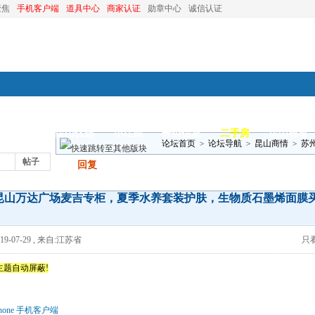
聚焦
手机客户端
道具中心
商家认证
勋章中心
诚信认证
装修
昆山优选
小红娘
分类信息
二手房
昆山视窗
论坛首页
>
论坛导航
>
昆山商情
>
苏
帖子
发帖
回复
物质石墨烯面膜 ..
昆山万达广场麦吉专柜，夏季水养套装护肤，生物质石墨烯面膜
9-07-29
,
来自:江苏省
只
主题自动屏蔽!
hone 手机客户端