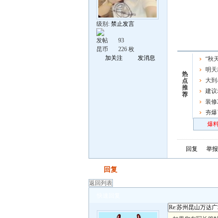
级别:
禁止发言
发帖
93
昆币
226 枚
加关注
发消息
“秋
屏了
明天
热
车了，
大到
点
推
强时段
建议
荐
资，人
装修
夯爆
炸场
爆料
回复
举报
发帖
回复
返回列表
快速回复