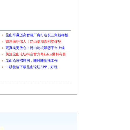
昆山平谦迈高智慧厂房打造长三角新样板
赠送面积惊人！昆山临湖真别墅炸场
更真实更放心！昆山论坛婚恋平台上线
关注昆山论坛抖音官方号ksbbs爆料有奖
昆山论坛招聘网，随时随地找工作
一秒极速下载昆山论坛APP，好玩