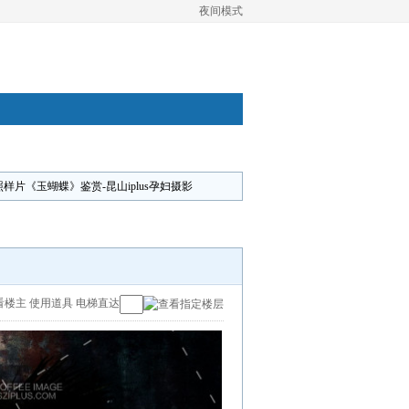
夜间模式
照样片《玉蝴蝶》鉴赏-昆山iplus孕妇摄影
看楼主
使用道具
电梯直达