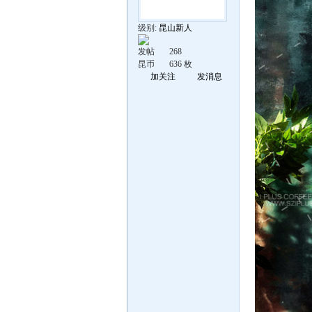
级别:
昆山新人
发帖
268
昆币
636 枚
加关注
发消息