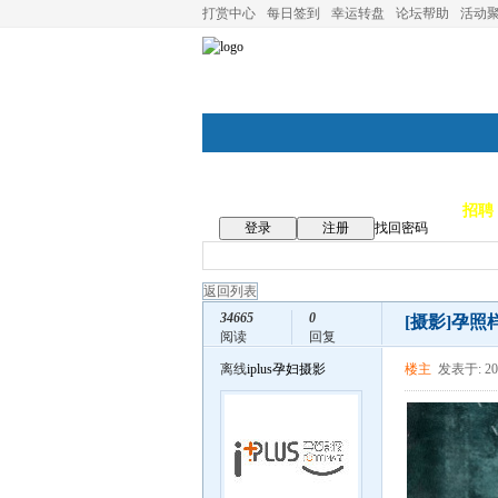
打赏中心
每日签到
幸运转盘
论坛帮助
活动
论坛首页
论坛导航
商家
招聘
登录
注册
找回密码
返回列表
34665
0
[摄影]
孕照样
阅读
回复
离线
iplus孕妇摄影
楼主
发表于: 201