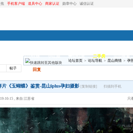
聚焦
手机客户端
道具中心
商家认证
勋章中心
诚信认证
装修
昆山优选
小红娘
分类信息
二手房
昆山视窗
论坛首页
>
论坛导航
>
昆山商情
>
孕
帖子
发帖
回复
片《玉蝴蝶》鉴赏-昆山iplus孕妇摄影
[复制链接]
扫描到手机
9-10-15
,
来自:江苏省
只