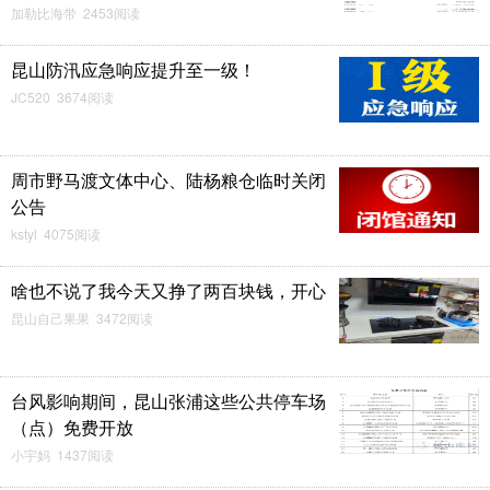
加勒比海带 2453阅读
昆山防汛应急响应提升至一级！
JC520 3674阅读
周市野马渡文体中心、陆杨粮仓临时关闭
公告
kstyl 4075阅读
啥也不说了我今天又挣了两百块钱，开心
昆山自己果果 3472阅读
台风影响期间，昆山张浦这些公共停车场
（点）免费开放
小宇妈 1437阅读