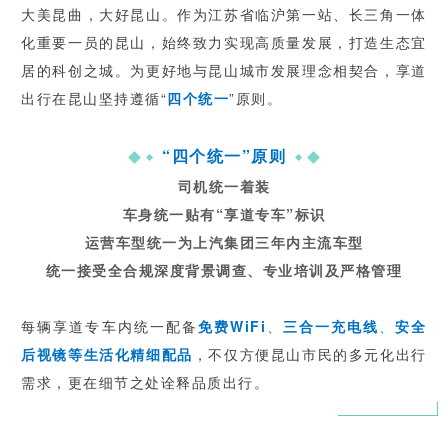
大美昆曲，大好昆山。作为江苏省临沪第一站、长三角一体
化重要一员的昆山，始终致力实现高质量发展，打造生态宜
居的科创之城。为更好地与昆山城市发展理念相契合，享道
出行在昆山坚持遵循“
四个统一
”原则。
“四个统一”原则
司机统一着装
车身统一贴有“享道专车”标识
运营车型统一为上汽集团
三年内主流车型
统一接受全合规深度背景调查、专业培训及严格管理
每辆享道专车内统一配备
免费WiFi
、
三合一充电线
、
安全
后视镜等生活化精细配品
，不仅方便昆山市民的多元化出行
需求，更在细节之处诠释品质出行。