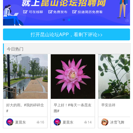
打开昆山论坛APP，看剩下评论>>
今日热门
好大的雨。#我的碎碎念
早上好！#每天一条昆友
早安吉祥
#
圈#
夏晨东
16
夏晨东
14
冰雪飞舞