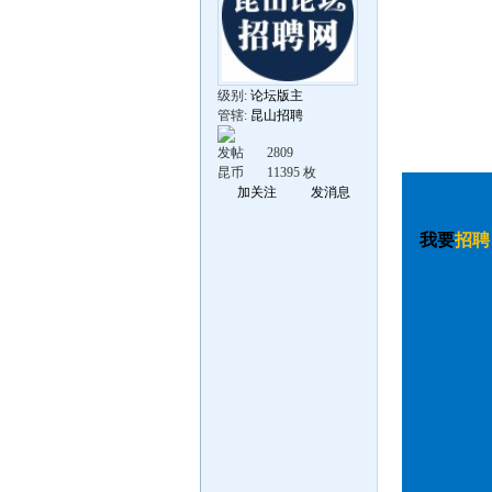
级别:
论坛版主
管辖:
昆山招聘
发帖
2809
昆币
11395 枚
加关注
发消息
我要
招聘