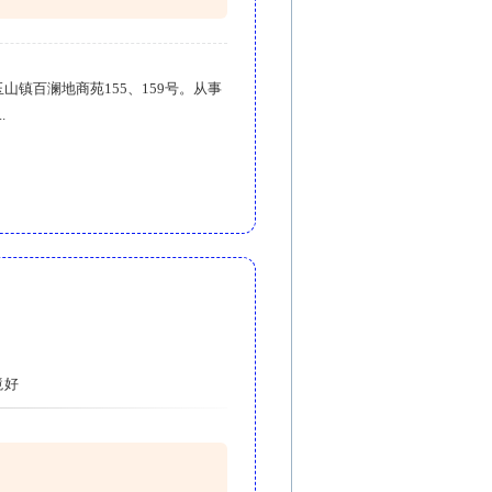
山镇百澜地商苑155、159号。从事
.
境好