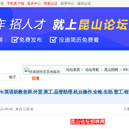
聚焦
手机客户端
道具中心
商家认证
勋章中心
诚信认证
论坛首页
>
论坛导航
>
昆山招聘
>
8/
帖子
发帖
回复
生助.普工. ..
8/8:英语助教老师.外贸.美工.品管助理.机台操作.全检.生助.普工.
4-08-08
,
来自:江苏省
只
昆山论坛招聘网