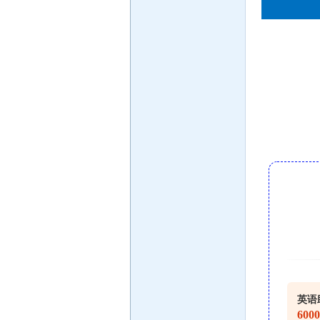
英语
600