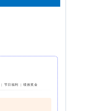
节日福利
绩效奖金
|
|