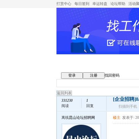
打赏中心
每日签到
幸运转盘
论坛帮助
活动
登录
注册
找回密码
返回列表
[企业招聘]
331230
1
阅读
回复
扫描到手机
离线
昆山论坛招聘网
楼主
发表于: 202