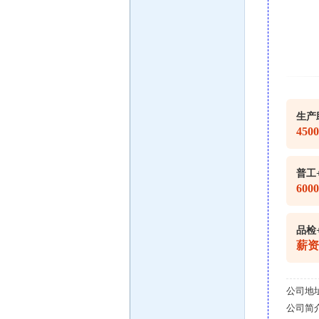
生产
450
普工
600
品检
薪资
公司地
公司简