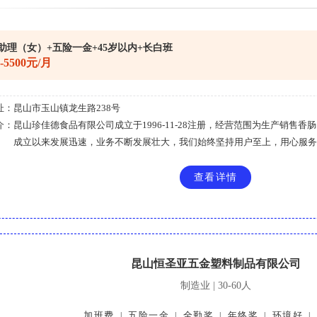
助理（女）+五险一金+45岁以内+长白班
0-5500元/月
址：
昆山市玉山镇龙生路238号
介：
昆山珍佳德食品有限公司成立于1996-11-28注册，经营范围为生产销售
成立以来发展迅速，业务不断发展壮大，我们始终坚持用户至上，用心服务....
查看详情
昆山恒圣亚五金塑料制品有限公司
制造业 | 30-60人
加班费
五险一金
全勤奖
年终奖
环境好
|
|
|
|
|