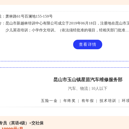
址：
萧林路61号百澜地155-159号
介：
昆山市新越林培训中心有限公司成立于2019年06月18日，注册地在昆山市玉
少儿英语培训；小学作文培训。（依法须经批准的项目，经相关部门批准.....
查看详情
昆山市玉山镇星苗汽车维修服务部
汽车、物流 | 10人以下
五险一金
年终奖
有年假
技术培训
环
|
|
|
|
专员（英语4级）+交社保