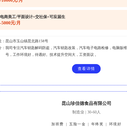
0-10000元/月
 电商美工/平面设计+交社保+可应届生
0-5000元/月
址：
昆山市玉山镇昆北路158号
介：
我司专注汽车钥匙解码防盗，汽车钥匙改装，汽车电子电路检修，电脑版维
号，工作环境好，待遇好。技术提升空间大，工资面议 。
查看详情
昆山珍佳德食品有限公司
制造业 | 30-60人
加班费
五险一金
年终奖
环境好
|
|
|