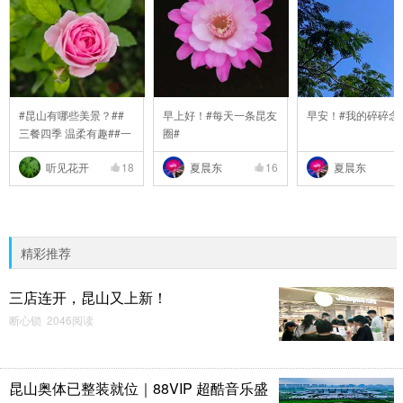
#昆山有哪些美景？##
早上好！#每天一条昆友
早安！#我的碎碎念
三餐四季 温柔有趣##一
圈#
..
听见花开
18
夏晨东
16
夏晨东
精彩推荐
三店连开，昆山又上新！
断心锁 2046阅读
昆山奥体已整装就位｜88VIP 超酷音乐盛