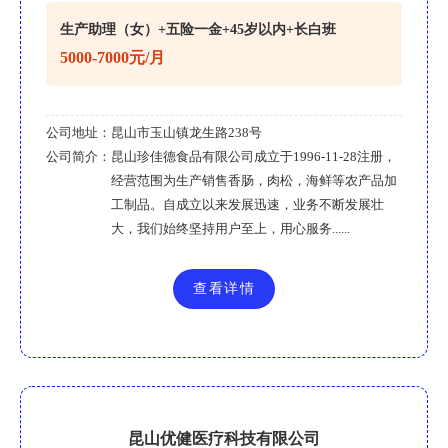
生产助理（女）+五险一金+45岁以内+长白班
5000-7000元/月
公司地址：
昆山市玉山镇龙生路238号
公司简介：
昆山珍佳德食品有限公司成立于1996-11-28注册，
经营范围为生产销售香肠，肉松，海鲜等农产品加
工制品。自成立以来发展迅速，业务不断发展壮
大，我们始终坚持用户至上，用心服务......
查看详情
昆山优健医疗科技有限公司