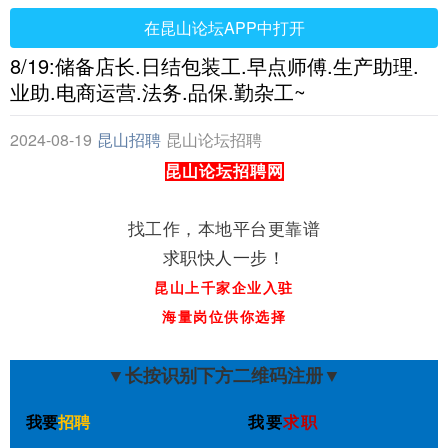
在昆山论坛APP中打开
8/19:储备店长.日结包装工.早点师傅.生产助理.
业助.电商运营.法务.品保.勤杂工~
2024-08-19
昆山招聘
昆山论坛招聘
网
昆山论坛招聘网
找工作，本地平台更靠谱
求职快人一步！
昆山上千家企业入驻
海量岗位供你选择
▼长按识别下方二维码注册▼
我要
招聘
我要
求职