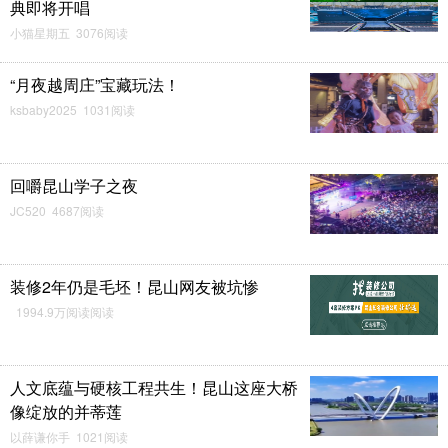
典即将开唱
小猫星期五 3076阅读
“月夜越周庄”宝藏玩法！
ksbaby2025 1031阅读
回嚼昆山学子之夜
JC520 4687阅读
装修2年仍是毛坯！昆山网友被坑惨
1994.9万阅读阅读
人文底蕴与硬核工程共生！昆山这座大桥
像绽放的并蒂莲
以薛谦你手 1021阅读