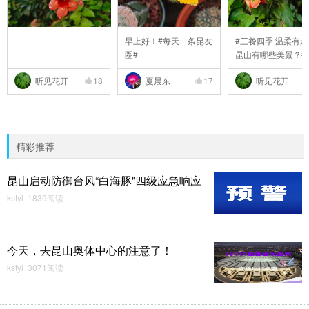
早上好！#每天一条昆友
#三餐四季 温柔有趣
圈#
昆山有哪些美景？#
听见花开
18
夏晨东
17
听见花开
精彩推荐
昆山启动防御台风“白海豚”四级应急响应
kstyl 1839阅读
今天，去昆山奥体中心的注意了！
kstyl 3071阅读