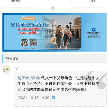
微信好友
朋友圈
QQ好友
更多
推广
部分评论
45°
起舞弄清影lp
:
代入一下父母角色，也觉得这个女
生有点不矜持。不过现在这社会，只有不矜持主
动出击的才能最快锁定优质男生啊[表情]
(2024-10-15 14:39)