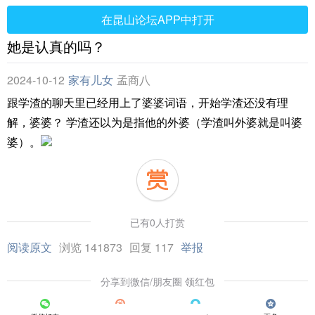
在昆山论坛APP中打开
她是认真的吗？
2024-10-12
家有儿女
孟商八
跟学渣的聊天里已经用上了婆婆词语，开始学渣还没有理
解，婆婆？ 学渣还以为是指他的外婆（学渣叫外婆就是叫婆
婆）。
已有0人打赏
阅读原文
浏览 141873
回复 117
举报
分享到微信/朋友圈 领红包