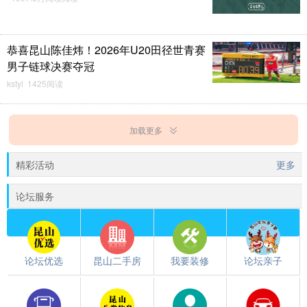
恭喜昆山陈佳炜！2026年U20田径世青赛
男子链球决赛夺冠
kstyl 1425阅读
加载更多
精彩活动
更多
论坛服务
论坛优选
昆山二手房
我要装修
论坛亲子