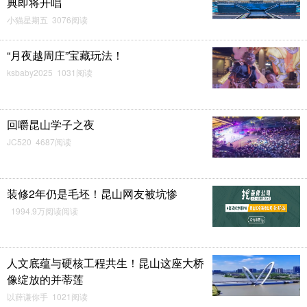
典即将开唱
小猫星期五 3076阅读
“月夜越周庄”宝藏玩法！
ksbaby2025 1031阅读
回嚼昆山学子之夜
JC520 4687阅读
装修2年仍是毛坯！昆山网友被坑惨
1994.9万阅读阅读
人文底蕴与硬核工程共生！昆山这座大桥
像绽放的并蒂莲
以薛谦你手 1021阅读