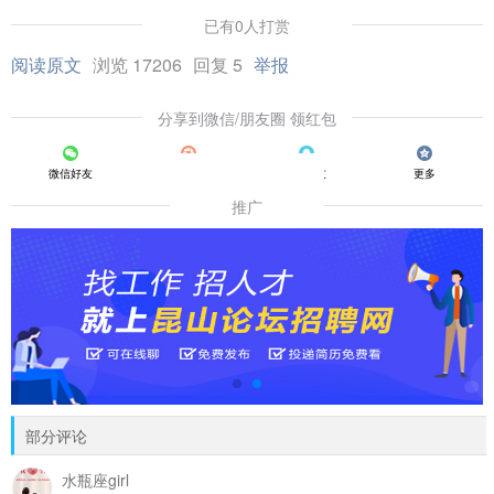
已有0人打赏
阅读原文
浏览 17206
回复 5
举报
分享到微信/朋友圈 领红包
微信好友
朋友圈
QQ好友
更多
推广
部分评论
水瓶座girl