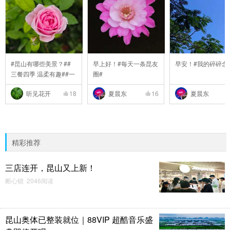
#昆山有哪些美景？##
早上好！#每天一条昆友
早安！#我的碎碎念
三餐四季 温柔有趣##一
圈#
..
听见花开
18
夏晨东
16
夏晨东
精彩推荐
三店连开，昆山又上新！
断心锁 2046阅读
昆山奥体已整装就位｜88VIP 超酷音乐盛