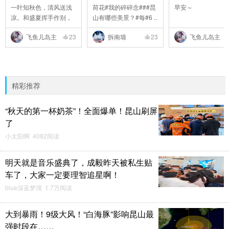
一叶知秋色，清风送浅
荷花#我的碎碎念###昆
早安～
凉。和盛夏挥手作别，
山有哪些美景？#每#6 ..
..
飞鱼儿岛主
23
拆南墙
23
飞鱼儿岛主
精彩推荐
“秋天的第一杯奶茶”！全面爆单！昆山刷屏
了
小太阳啊 4082阅读
明天就是音乐盛典了，成毅昨天被私生贴
车了，大家一定要理智追星啊！
blue深蓝梦境 1.7万阅读
大到暴雨！9级大风！“白海豚”影响昆山最
强时段在……