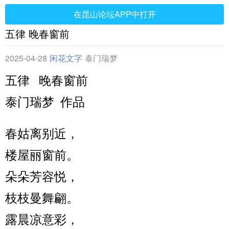
在昆山论坛APP中打开
五律 晚春窗前
2025-04-28
闲花文字
泰门瑞梦
五律 晚春窗前
泰门瑞梦 作品
春姑离别近，
楼屋丽窗前。
朵朵芳容悦，
枝枝曼舞翩。
露晨凉意彩，