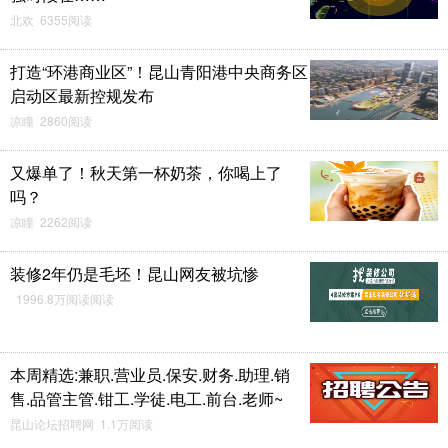
北欢 6355阅读
打造“环港商业区”！昆山青阳港中央商务区
启动区最新控规发布
凉瞳 2860阅读
又爆单了！秋天第一杯奶茶，你喝上了
吗？
凉瞳 2262阅读
装修2年仍是毛坯！昆山网友被坑惨
1996.8万阅读阅读
本周精选:兼职.营业员.保安.财务.助理.销
售.品管主管.钳工.学徒.电工.前台.老师~
昆山论坛招聘网 1.1万阅读