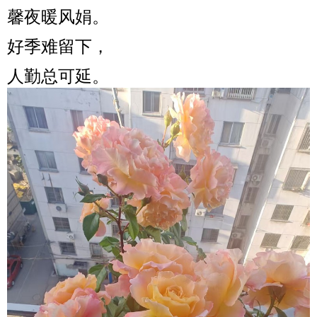
馨夜暖风娟。
好季难留下，
人勤总可延。