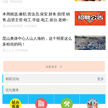
凉瞳 3084阅读
本周精选:兼职.营业员.保安.财务.助理.销
售.品管主管.钳工.学徒.电工.前台.老师~
昆山论坛招聘网 1.2万阅读
昆山奥体中心人山人海的，这个明星这么
多粉丝的吗！
昆仑上上 6763阅读
加载更多
精彩活动
更多
论坛服务