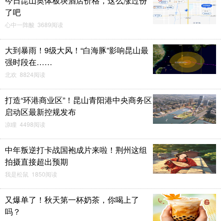
今日昆山奥体板块酒店价格，这么涨过份
了吧
心中一阵酸 3689阅读
大到暴雨！9级大风！“白海豚”影响昆山最
强时段在……
北欢 8824阅读
打造“环港商业区”！昆山青阳港中央商务区
启动区最新控规发布
凉瞳 4498阅读
中年叛逆打卡战国袍成片来啦！荆州这组
拍摄直接超出预期
我是松鼠 1850阅读
又爆单了！秋天第一杯奶茶，你喝上了
吗？