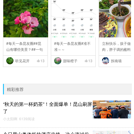
#每天一条昆友圈##昆
#每天一条昆友圈#准不
立秋快乐，孩子做
山有哪些美景？##一句
准～～
肉，胖子调的蘸料
..
..
听见花开
13
甜味橙子
13
拆南墙
精彩推荐
“秋天的第一杯奶茶”！全面爆单！昆山刷屏
了
小太阳啊 6139阅读