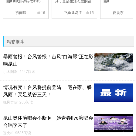
圈# #我的碎碎念# #6 ..
具，更是生活态度的镜
圈#
..
拆南墙
16
飞鱼儿岛主
15
夏晨东
精彩推荐
暴雨警报！台风警报！台风“白海豚”正在影
响昆山！
小太阳啊 4447阅读
情况有变！台风将提前登陆 ！宅在家、躲
风雨！买足菜管三天！
晚风寄信 206阅读
昆山奥体演唱会不断啊！她青春live演唱会
合唱季来了
逗比ai 9585阅读