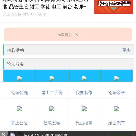
售.品管主管.钳工.学徒.电工.前台.老师~
昆山论坛招聘网 1.5万阅读
加载更多
精彩活动
更多
论坛服务
论坛优选
昆山二手房
我要装修
论坛亲子
掌上公交
信息发布
昆山招聘
昆山汽车
触屏版
/
电脑版
昆山民生民情 消费维权