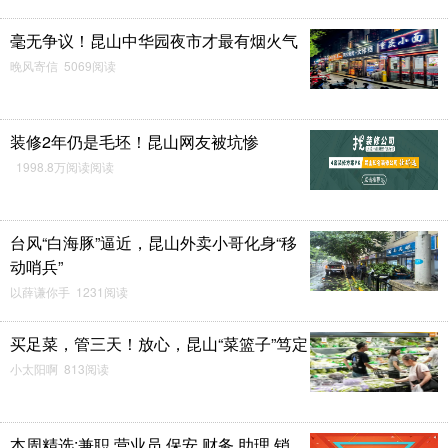
毫无争议！昆山中华园夜市才最有烟火气
晚风寄信 5069阅读
装修2年仍是毛坯！昆山网友被坑惨
1998.8万阅读阅读
台风“白海豚”逼近，昆山外卖小哥化身“移
动哨兵”
以薛谦你手 1231阅读
买足菜，管三天！放心，昆山“菜篮子”笃定
小太阳啊 813阅读
本周精选:兼职.营业员.保安.财务.助理.销