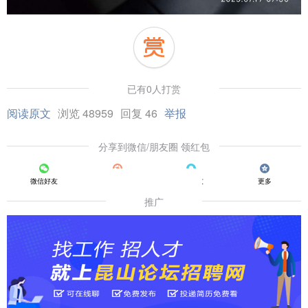
已有0人打赏
阅读原文
浏览 48959
回复 46
举报
分享到微信/朋友圈 领红包
微信好友
朋友圈
QQ好友
更多
推广