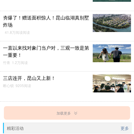
夯爆了！赠送面积惊人！昆山临湖真别墅
炸场
41.8万阅读阅读
一直以来找对象门当户对，三观一致是第
一重要！
竹青 1.2万阅读
三店连开，昆山又上新！
断心锁 9205阅读
加载更多
精彩活动
更多