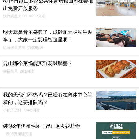
8月8日昆山多家公共体育场馆面向社会推
出免费开放服务
快到碗里来QQ 3282阅读
明天就是音乐盛典了，成毅昨天被私生贴
车了，大家一定要理智追星啊！
blue深蓝梦境 6980阅读
昆山哪个菜场能买到花雕醉蟹？
幸福简单 202阅读
我的天他们不热吗？已经有在奥体中心等
着的，这要排队吗？
小伙子蛮帅 1442阅读
装修2年仍是毛坯！昆山网友被坑惨
1996万阅读阅读