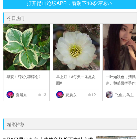
打开昆山论坛APP，看剩下40条评论>>
今日热门
早安！#我的碎碎念#
早上好！#每天一条昆友
一叶知秋色，清风
圈#
凉。和盛夏挥手作
..
夏晨东
13
夏晨东
12
飞鱼儿岛主
精彩推荐