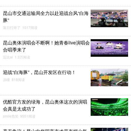
昆山市交通运输局全力以赴迎战台风“白海
豚”
落日打烊了 1017阅读
昆山奥体演唱会不断啊！她青春live演唱会
合唱季来了
逗比ai 1.3万阅读
迎战“白海豚”，昆山开发区在行动！
凉瞳 818阅读
优酷官方发的绿海，昆山奥体这次的演唱
会真是太成功了
smile危笑 9551阅读