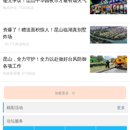
毫无争议！昆山中华园夜市才最有烟火气
晚风寄信 7530阅读
夯爆了！赠送面积惊人！昆山临湖真别墅
炸场
45.1万阅读阅读
昆山，全力守护！全力以赴做好台风防御
各项工作
揣着星星睡 613阅读
加载更多
精彩活动
更多
论坛服务