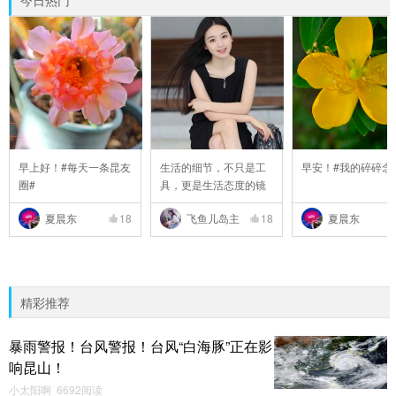
今日热门
早上好！#每天一条昆友
生活的细节，不只是工
早安！#我的碎碎念
圈#
具，更是生活态度的镜
..
夏晨东
18
飞鱼儿岛主
18
夏晨东
精彩推荐
暴雨警报！台风警报！台风“白海豚”正在影
响昆山！
小太阳啊 6692阅读