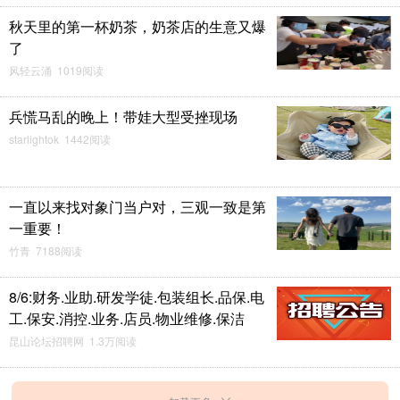
秋天里的第一杯奶茶，奶茶店的生意又爆
了
风轻云涌 1019阅读
兵慌马乱的晚上！带娃大型受挫现场
starlightok 1442阅读
一直以来找对象门当户对，三观一致是第
一重要！
竹青 7188阅读
8/6:财务.业助.研发学徒.包装组长.品保.电
工.保安.消控.业务.店员.物业维修.保洁
昆山论坛招聘网 1.3万阅读