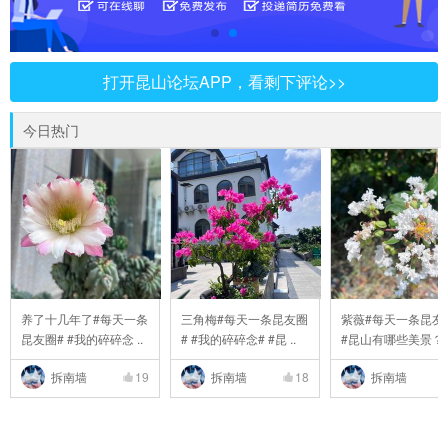
打开昆山论坛APP，看剩下评论>>
今日热门
养了十几年了#每天一条
三角梅#每天一条昆友圈
紫薇#每天一条昆友
昆友圈# #我的碎碎念 ..
# #我的碎碎念# #昆 ..
#昆山有哪些美景？# 
拆南墙
19
拆南墙
18
拆南墙