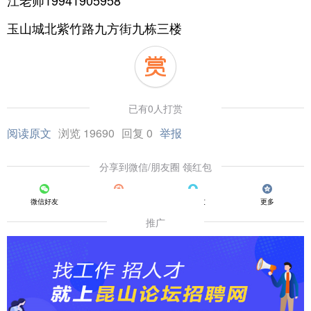
江老师19941905958
玉山城北紫竹路九方街九栋三楼
已有0人打赏
阅读原文
浏览 19690
回复 0
举报
分享到微信/朋友圈 领红包
微信好友
朋友圈
QQ好友
更多
推广