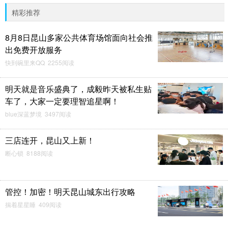
精彩推荐
8月8日昆山多家公共体育场馆面向社会推
出免费开放服务
快到碗里来QQ 2255阅读
明天就是音乐盛典了，成毅昨天被私生贴
车了，大家一定要理智追星啊！
blue深蓝梦境 3497阅读
三店连开，昆山又上新！
断心锁 8188阅读
管控！加密！明天昆山城东出行攻略
揣着星星睡 409阅读