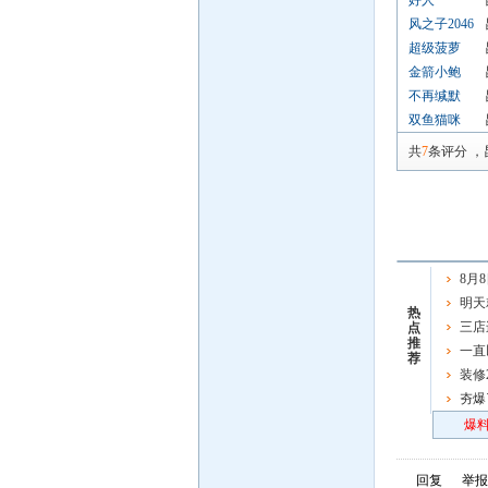
好人一
风之子2046
超级菠萝
金箭小鲍
不再缄默
双鱼猫咪
共
7
条评分
，
8月
出免费
明天
热
车了，
三店
点
推
一直
荐
一重要
装修
夯爆
炸场
爆料
回复
举报