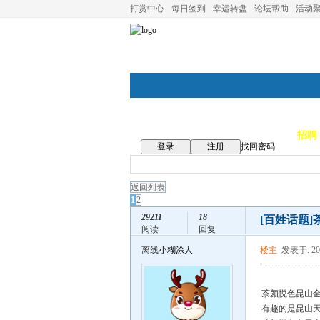
打赏中心
每日签到
幸运转盘
论坛帮助
活动
论坛首页
论坛导航
商家
招聘
登录
注册
找回密码
返回列表
1
2
29211
18
[百姓话题]
阅读
回复
离线
小糊涂人
楼主
发表于: 202
茶颜悦色昆山
有趣的是昆山