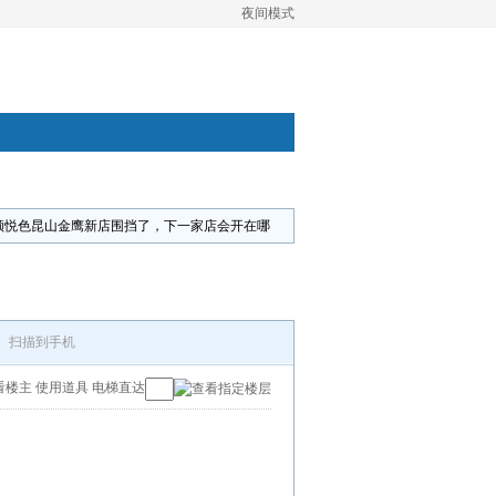
夜间模式
颜悦色昆山金鹰新店围挡了，下一家店会开在哪
扫描到手机
看楼主
使用道具
电梯直达