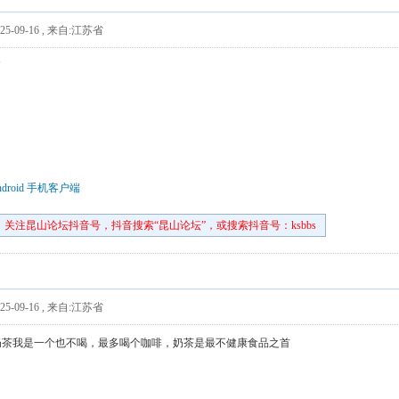
5-09-16
,
来自:江苏省
了
droid 手机客户端
关注昆山论坛抖音号，抖音搜索“昆山论坛”，或搜索抖音号：ksbbs
5-09-16
,
来自:江苏省
奶茶我是一个也不喝，最多喝个咖啡，奶茶是最不健康食品之首