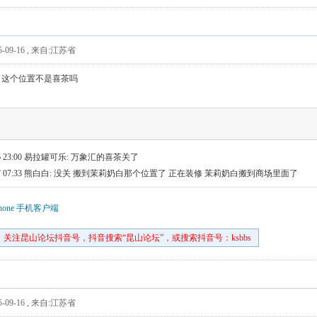
-09-16
,
来自:江苏省
？这个位置不是喜茶吗
 23:00
易拉罐可乐: 万象汇的喜茶关了
 07:33
熊白白: 没关 搬到茉莉奶白那个位置了 正在装修 茉莉奶白搬到商场里面了
hone 手机客户端
关注昆山论坛抖音号，抖音搜索“昆山论坛”，或搜索抖音号：ksbbs
-09-16
,
来自:江苏省