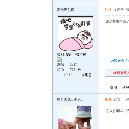
离线
没毛病
沙发
发表于: 202
这东西烂大街
级别:
昆山中级市民
内容来自 An
发帖
3817
昆币
7741 枚
爆料有奖！
加关注
发消息
引用
举报
帅哥离线
mkl1981
板凳
发表于: 202
这么好喝吗？