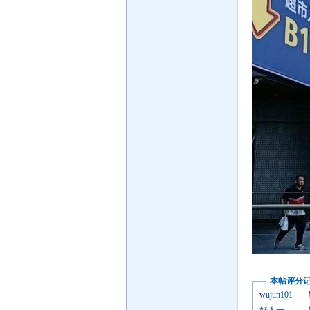
本帖评分
wujun101