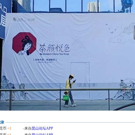
记录
昆币
+1
-来自
昆山论坛APP