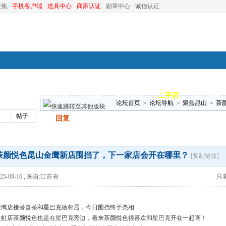
聚焦
手机客户端
道具中心
商家认证
勋章中心
诚信认证
装修
昆山优选
小红娘
分类信息
二手房
昆山视窗
论坛首页
>
论坛导航
>
聚焦昆山
>
茶
帖子
发帖
回复
里？
茶颜悦色昆山金鹰新店围挡了，下一家店会开在哪里？
[复制链接]
5-09-16
,
来自:江苏省
只
金鹰店接替喜茶和星巴克做邻居，今日围挡终于亮相
天虹店茶颜悦色也是在星巴克旁边，看来茶颜悦色很喜欢和星巴克开在一起啊！