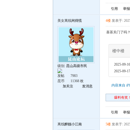
引用
举报
美女离线
闲得慌
4楼
发表于: 2025
喜茶关门了吗
楼中楼
2025-09-16
级别:
昆山高级市民
2025-09-17
发帖
7983
昆币
11368 枚
内容来自 iP
加关注
发消息
爆料有奖！
引用
举报
离线
醉靓小江南
5楼
发表于: 2025