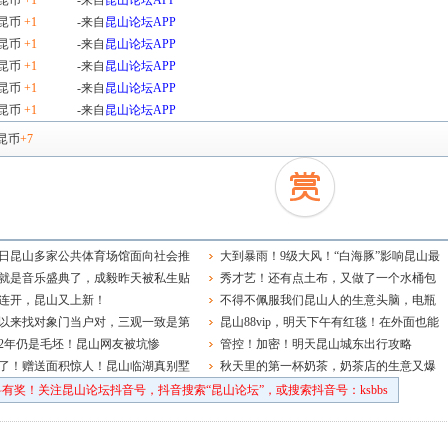
昆币
+1
-来自
昆山论坛APP
昆币
+1
-来自
昆山论坛APP
昆币
+1
-来自
昆山论坛APP
昆币
+1
-来自
昆山论坛APP
昆币
+1
-来自
昆山论坛APP
昆币
+1
-来自
昆山论坛APP
昆币
+7
8日昆山多家公共体育场馆面向社会推
大到暴雨！9级大风！“白海豚”影响昆山最
开放服务
就是音乐盛典了，成毅昨天被私生贴
强时段在……
秀才艺！还有点土布，又做了一个水桶包
大家一定要理智追星啊！
连开，昆山又上新！
不得不佩服我们昆山人的生意头脑，电瓶
以来找对象门当户对，三观一致是第
车接送业务都被想到了
昆山88vip，明天下午有红毯！在外面也能
！
2年仍是毛坯！昆山网友被坑惨
看到吗？！
管控！加密！明天昆山城东出行攻略
了！赠送面积惊人！昆山临湖真别墅
秋天里的第一杯奶茶，奶茶店的生意又爆
了
有奖！关注昆山论坛抖音号，抖音搜索“昆山论坛”，或搜索抖音号：ksbbs