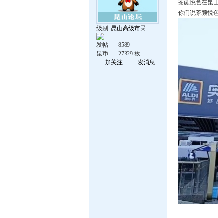
茶颜悦色在昆
你们说茶颜悦
级别:
昆山高级市民
发帖
8589
昆币
27329 枚
加关注
发消息