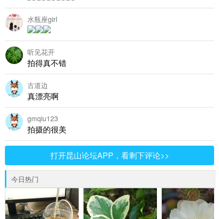
水瓶座girl
听见花开
拍得真不错
古道边
真漂亮啊
gmqiu123
拍摄的很美
打开昆山论坛APP，看剩下评论>>
今日热门