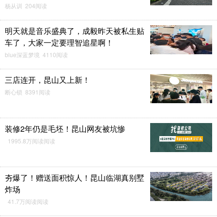
杨从训 204阅读
明天就是音乐盛典了，成毅昨天被私生贴
车了，大家一定要理智追星啊！
blue深蓝梦境 4110阅读
三店连开，昆山又上新！
断心锁 8391阅读
装修2年仍是毛坯！昆山网友被坑惨
1995.8万阅读阅读
夯爆了！赠送面积惊人！昆山临湖真别墅
炸场
41.7万阅读阅读