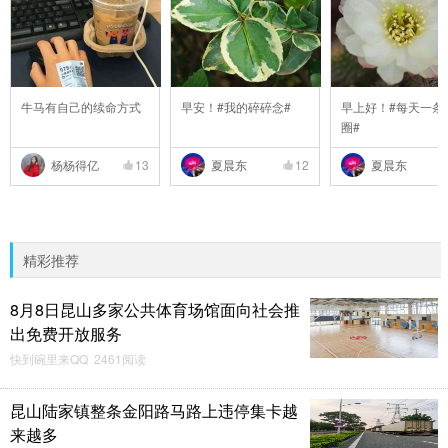
牛马有自己的续命方式
早安！#我的碎碎念#
早上好！#每天一条
圈#
杨杨得亿
13
夏晨东
12
夏晨东
精彩推荐
8月8日昆山多家公共体育场馆面向社会推
出免费开放服务
快到碗里来QQ 2461阅读
昆山陆家镇整条金阳路马路上违停集卡越
来越多