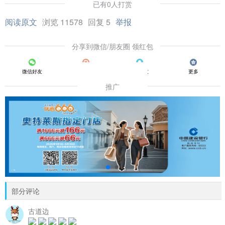
已有0人打赏
阅读原文
浏览 11578
回复 5
举报
分享到微信/朋友圈 领红包
微信好友
朋友圈
QQ好友
更多
推广
部分评论
古道边