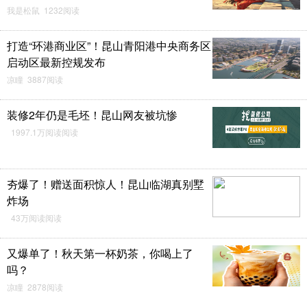
我是松鼠 1232阅读
打造“环港商业区”！昆山青阳港中央商务区
启动区最新控规发布
凉瞳 3887阅读
装修2年仍是毛坯！昆山网友被坑惨
1997.1万阅读阅读
夯爆了！赠送面积惊人！昆山临湖真别墅
炸场
43万阅读阅读
又爆单了！秋天第一杯奶茶，你喝上了
吗？
凉瞳 2878阅读