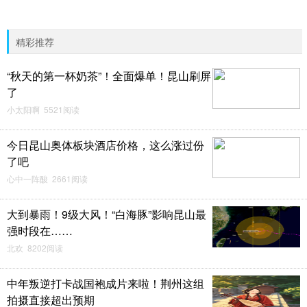
精彩推荐
“秋天的第一杯奶茶”！全面爆单！昆山刷屏
了
小太阳啊 5521阅读
今日昆山奥体板块酒店价格，这么涨过份
了吧
心中一阵酸 2661阅读
大到暴雨！9级大风！“白海豚”影响昆山最
强时段在……
北欢 8202阅读
中年叛逆打卡战国袍成片来啦！荆州这组
拍摄直接超出预期