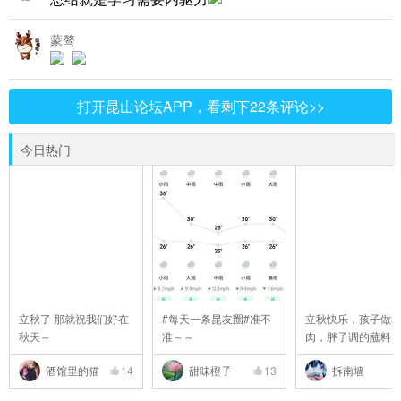
蒙骜
打开昆山论坛APP，看剩下22条评论>>
今日热门
立秋了 那就祝我们好在
#每天一条昆友圈#准不
立秋快乐，孩子做
秋天～
准～～
肉，胖子调的蘸料
..
酒馆里的猫
14
甜味橙子
13
拆南墙