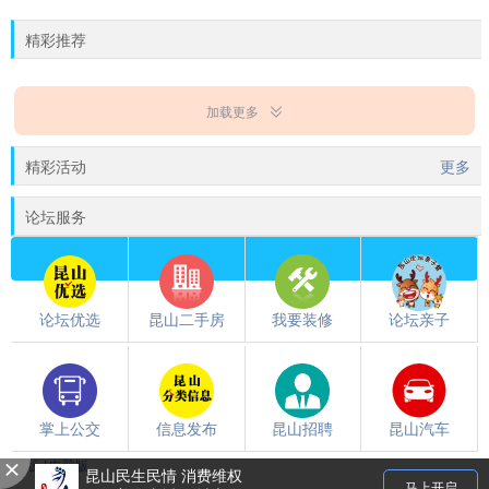
精彩推荐
加载更多
精彩活动
更多
论坛服务
论坛优选
昆山二手房
我要装修
论坛亲子
掌上公交
信息发布
昆山招聘
昆山汽车
触屏版
/
电脑版
昆山民生民情 消费维权
都翻到这儿了，就下载个昆山论坛APP吧~~
马上开启