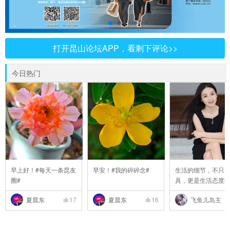
打开昆山论坛APP，看剩下评论>>
今日热门
早上好！#每天一条昆友
早安！#我的碎碎念#
生活的细节，不只
圈#
具，更是生活态度
..
夏晨东
17
夏晨东
16
飞鱼儿岛主