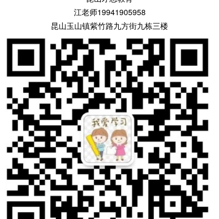
江老师19941905958
昆山玉山镇紫竹路九方街九栋三楼