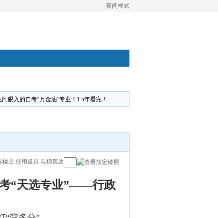
夜间模式
生闭眼入的自考“万金油”专业！1.5年看完！
看楼主
使用道具
电梯直达
考“天选专业”——行政
“背多分”。