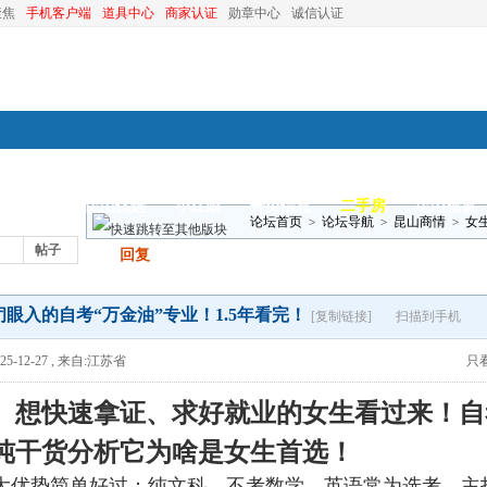
聚焦
手机客户端
道具中心
商家认证
勋章中心
诚信认证
装修
昆山优选
小红娘
分类信息
二手房
昆山视窗
论坛首页
>
论坛导航
>
昆山商情
>
女
帖子
发帖
回复
闭眼入的自考“万金油”专业！1.5年看完！
[复制链接]
扫描到手机
5-12-27
,
来自:江苏省
只
、想快速拿证、求好就业的女生看过来！自
纯干货分析它为啥是女生首选！
五大优势简单好过：纯文科，不考数学，英语常为选考，主打