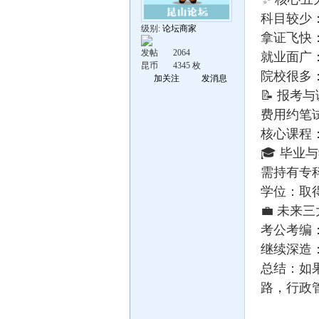
科目较少
级别:
论坛商家
拿证飞快
发帖
2064
就业面广
昆币
4345 枚
院校很多
加关注
发消息
📝 报
费用约笔试
核心课程
🎓 毕
需持有专科
学位：取
💼 未
考公考编
继续深造
总结：如
路，行政