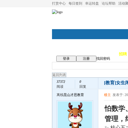
打赏中心
每日签到
幸运转盘
论坛帮助
活动
论坛首页
论坛导航
商家
招聘
登录
注册
找回密码
返回列表
37372
0
[教育]
女生
阅读
回复
离线
昆山才思教育
楼主
发表于: 202
怕数学
管理，
✨ 核心