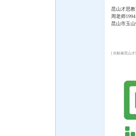
昆山才思教
周老师19941
昆山市玉山
[ 此帖被昆山才思教