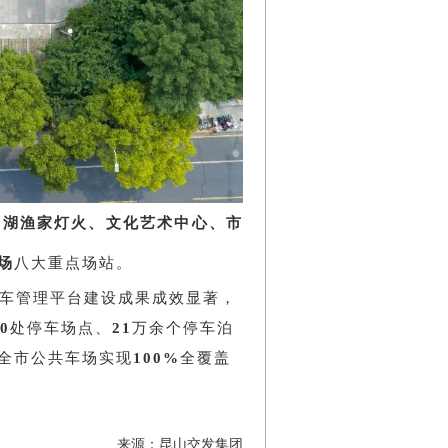
澄湖渔家灯火、文化艺术中心、市
场
八大重点场站。
停车管理平台建设成果成效显著，
0
处停车场点、
21
万余个停车泊
，全市公共车场实现
100%
全覆盖
来源：昆山交发集团