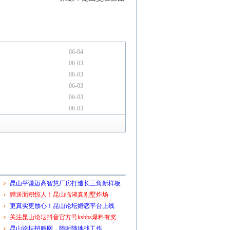
06-04
06-03
06-03
06-03
06-03
06-03
昆山平谦迈高智慧厂房打造长三角新样板
赠送面积惊人！昆山临湖真别墅炸场
更真实更放心！昆山论坛婚恋平台上线
关注昆山论坛抖音官方号ksbbs爆料有奖
昆山论坛招聘网，随时随地找工作