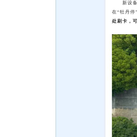
新设
在“牡丹
处刷卡，