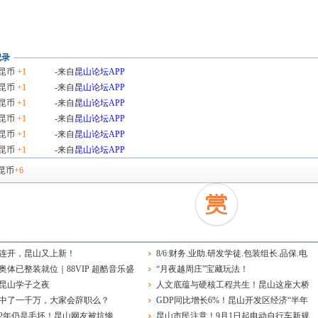
记录
昆币
+1
-来自
昆山论坛APP
昆币
+1
-来自
昆山论坛APP
昆币
+1
-来自
昆山论坛APP
昆币
+1
-来自
昆山论坛APP
昆币
+1
-来自
昆山论坛APP
昆币
+1
-来自
昆山论坛APP
昆币
+6
连开，昆山又上新！
8/6:财务.业助.研发学徒.包装组长.品保.电
奥体已整装就位｜88VIP 超酷音乐盛
工.保安.消控.业务.店员.物业维修.保洁
“月夜越周庄”宝藏玩法！
开唱
昆山学子之夜
人文底蕴与硬核工程共生！昆山这座大桥
中了一千万，大家会辞职么？
像绽放的并蒂莲
GDP同比增长6%！昆山开发区经济“半年
2年仍是毛坯！昆山网友被坑惨
报”出炉
昆山市民注意！9月1日起电动自行车新规