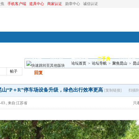
聚焦
手机客户端
道具中心
商家认证
勋章中心
诚信认证
装修
昆山优选
小红娘
分类信息
二手房
昆山视窗
论坛首页
>
论坛导航
>
聚焦昆山
>
昆
帖子
发帖
回复
昆山“P＋R”停车场设备升级，绿色出行效率更高
[复制链接]
扫描
-03
,
来自:江苏省
只