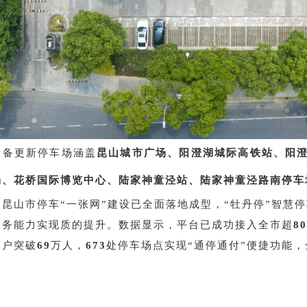
设备更新停车场涵盖
昆山城市广场、阳澄湖城际高铁站、阳
场、花桥国际博览中心、陆家神童泾站、陆家神童泾路南停车
，昆山市停车“一张网”建设已全面落地成型，“牡丹停”智慧
服务能力实现质的提升。数据显示，平台已成功接入全市超
80
用户突破
69
万人，
673
处停车场点实现“通停通付”便捷功能