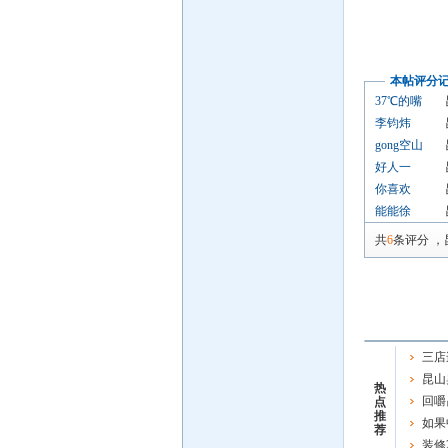
本帖评分
37℃的嘴
李钧炜
gong空山
好人一
你喜欢
能能徐
共
6
条评分
，
三店
昆山
热
典即将
回嚼
点
推
如果
荐
装修