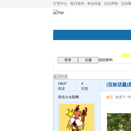
打赏中心
每日签到
幸运转盘
论坛帮助
活动
论坛首页
论坛导航
商家
招聘
登录
注册
找回密码
返回列表
14637
4
[百姓话题]
阅读
回复
离线
小太阳啊
楼主
发表于: 06