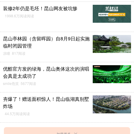
装修2年仍是毛坯！昆山网友被坑惨
1998.6万阅读阅读
昆山亭林园（含留晖园）自8月9日起实施
临时闭园管理
凉瞳 817阅读
优酷官方发的绿海，昆山奥体这次的演唱
会真是太成功了
smile危笑 5677阅读
夯爆了！赠送面积惊人！昆山临湖真别墅
炸场
44.5万阅读阅读
加载更多