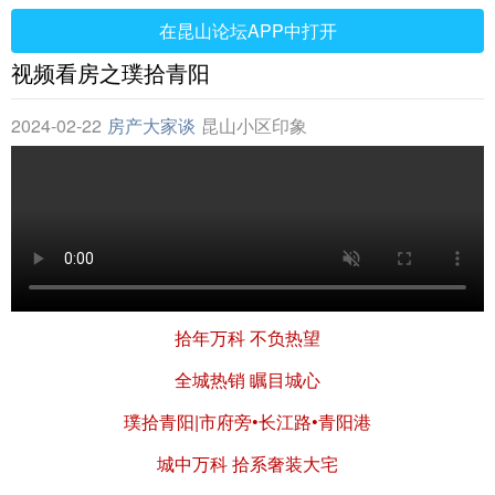
在昆山论坛APP中打开
视频看房之璞拾青阳
2024-02-22
房产大家谈
昆山小区印象
拾年万科 不负热望
全城热销 瞩目城心
璞拾青阳|市府旁•长江路•青阳港
城中万科 拾系奢装大宅