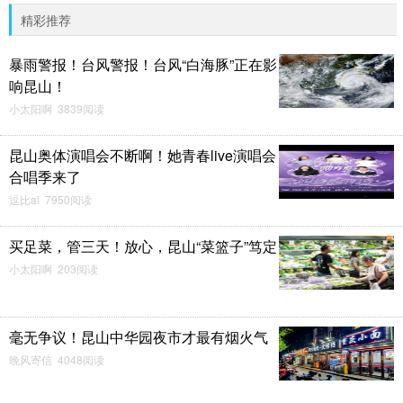
精彩推荐
暴雨警报！台风警报！台风“白海豚”正在影
响昆山！
小太阳啊 3839阅读
昆山奥体演唱会不断啊！她青春live演唱会
合唱季来了
逗比ai 7950阅读
买足菜，管三天！放心，昆山“菜篮子”笃定
小太阳啊 203阅读
毫无争议！昆山中华园夜市才最有烟火气
晚风寄信 4048阅读