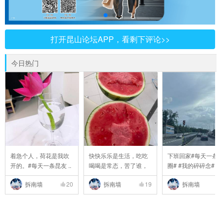
打开昆山论坛APP，看剩下评论>>
今日热门
着急个人，荷花是我吹
快快乐乐是生活，吃吃
下班回家#每天一条
开的。#每天一条昆友 ..
喝喝是常态，苦了谁，
圈# #我的碎碎念# #6 
..
拆南墙
20
拆南墙
19
拆南墙