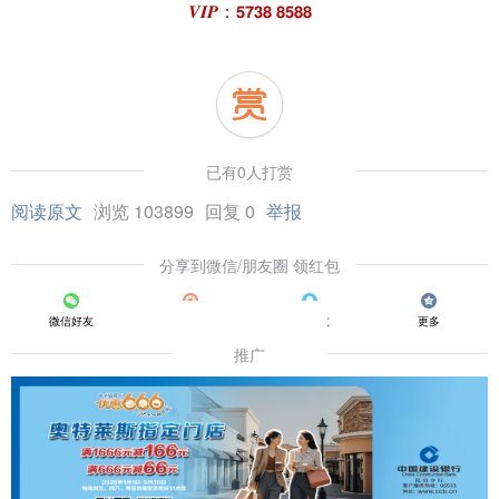
𝑽𝑰𝑷：𝟱𝟳𝟯𝟴 𝟴𝟱𝟴𝟴
已有0人打赏
阅读原文
浏览 103899
回复 0
举报
分享到微信/朋友圈 领红包
微信好友
朋友圈
QQ好友
更多
推广