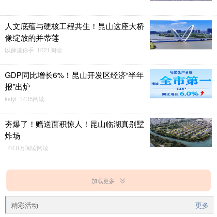
人文底蕴与硬核工程共生！昆山这座大桥
像绽放的并蒂莲
以薛谦你手 1021阅读
GDP同比增长6%！昆山开发区经济“半年
报”出炉
kstyl 1435阅读
夯爆了！赠送面积惊人！昆山临湖真别墅
炸场
40.8万阅读阅读
加载更多
精彩活动
更多