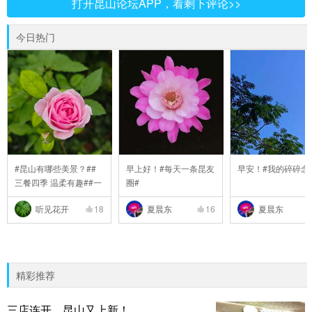
打开昆山论坛APP，看剩下评论>>
今日热门
#昆山有哪些美景？##
早上好！#每天一条昆友
早安！#我的碎碎念
三餐四季 温柔有趣##一
圈#
..
听见花开
18
夏晨东
16
夏晨东
精彩推荐
三店连开，昆山又上新！