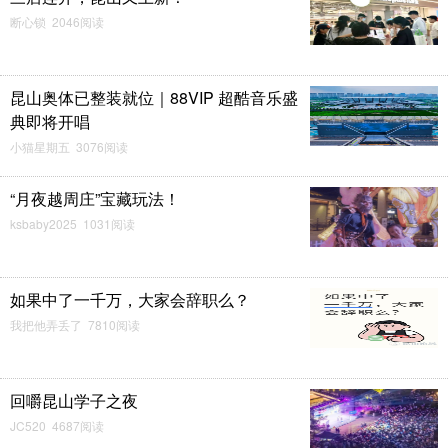
断心锁 2046阅读
昆山奥体已整装就位｜88VIP 超酷音乐盛
典即将开唱
小猫星期五 3076阅读
“月夜越周庄”宝藏玩法！
ksbaby2025 1031阅读
如果中了一千万，大家会辞职么？
我把他弄丢了 7810阅读
回嚼昆山学子之夜
JC520 4687阅读