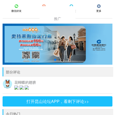
微信好友
朋友圈
QQ好友
更多
推广
部分评论
花蝴蝶的翅膀
打开昆山论坛APP，看剩下评论>>
今日热门