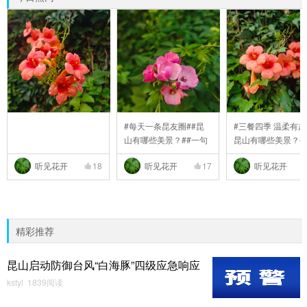
#每天一条昆友圈##昆
#三餐四季 温柔有趣
山有哪些美景？##一句
昆山有哪些美景？#
..
听见花开
18
听见花开
17
听见花开
精彩推荐
昆山启动防御台风“白海豚”四级应急响应
kstyl 1839阅读