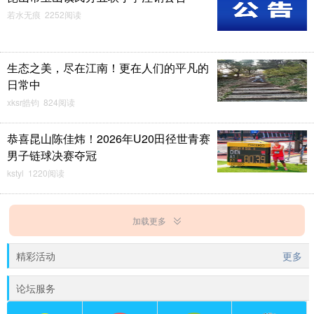
若水无痕 2252阅读
生态之美，尽在江南！更在人们的平凡的
日常中
xksr皓钧 824阅读
恭喜昆山陈佳炜！2026年U20田径世青赛
男子链球决赛夺冠
kstyl 1220阅读
加载更多
精彩活动
更多
论坛服务