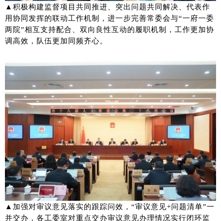
▲积极构建监督项目共同推进、突出问题共同解决、代表作
用协同发挥的联动工作机制，进一步完善常委会与“一府一委
两院”相互支持配合、双向良性互动的履职机制，工作更加协
调高效，队伍更加同频齐心。
▲加强对审议意见落实的跟踪问效，“审议意见+问题清单”一
并交办，各工委室对重点交办审议意见办理情况实行闭环监