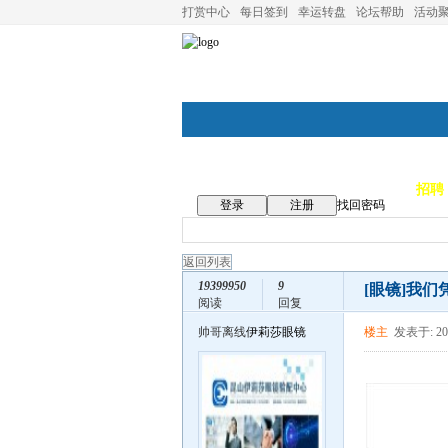
打赏中心
每日签到
幸运转盘
论坛帮助
活动
论坛首页
论坛导航
商家
招聘
登录
注册
找回密码
返回列表
19399950
9
[眼镜]
我们
阅读
回复
帅哥离线
伊莉莎眼镜
楼主
发表于: 201