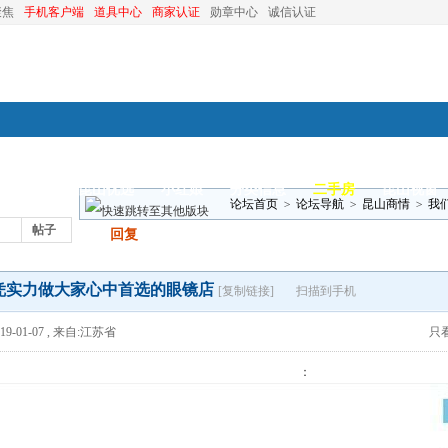
聚焦
手机客户端
道具中心
商家认证
勋章中心
诚信认证
装修
昆山优选
小红娘
分类信息
二手房
昆山视窗
论坛首页
>
论坛导航
>
昆山商情
>
我
帖子
发帖
回复
凭实力做大家心中首选的眼镜店
[复制链接]
扫描到手机
9-01-07
,
来自:江苏省
只
：