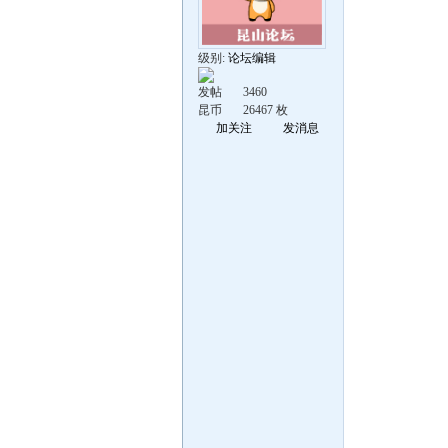
级别:
论坛编辑
发帖
3460
昆币
26467 枚
加关注
发消息