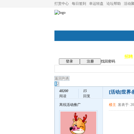
打赏中心
每日签到
幸运转盘
论坛帮助
活动
论坛首页
论坛导航
商家
招聘
登录
注册
找回密码
返回列表
1
2
48200
15
[活动]
世界
阅读
回复
离线
活动推广
楼主
发表于: 202