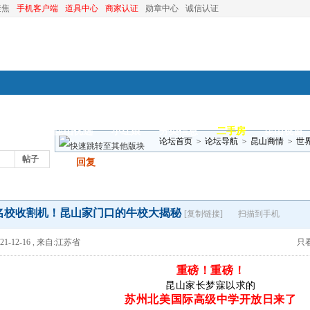
聚焦
手机客户端
道具中心
商家认证
勋章中心
诚信认证
装修
昆山优选
小红娘
分类信息
二手房
昆山视窗
论坛首页
>
论坛导航
>
昆山商情
>
世
帖子
发帖
回复
名校收割机！昆山家门口的牛校大揭秘
[复制链接]
扫描到手机
1-12-16
,
来自:江苏省
只
重磅！重磅！
昆山家长梦寐以求的
苏州北美国际高级中学开放日来了