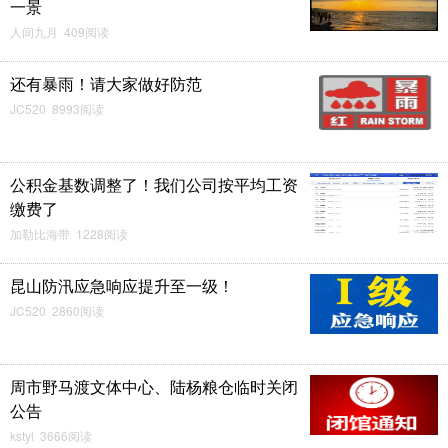
一景
人间九月 409阅读
还有暴雨！请大家做好防范
JC520 8993阅读
公积金基数调整了！我们公司按平均工资
缴费了
加勒比海带 1228阅读
昆山防汛应急响应提升至一级！
JC520 2860阅读
周市野马渡文体中心、陆杨粮仓临时关闭
公告
kstyl 3666阅读