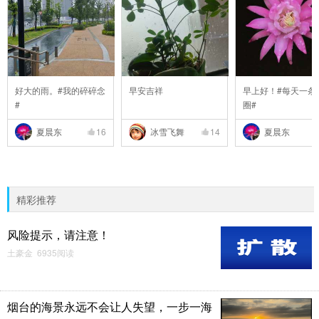
好大的雨。#我的碎碎念
早安吉祥
早上好！#每天一条
#
圈#
夏晨东
16
冰雪飞舞
14
夏晨东
精彩推荐
风险提示，请注意！
土豪金 6935阅读
烟台的海景永远不会让人失望，一步一海