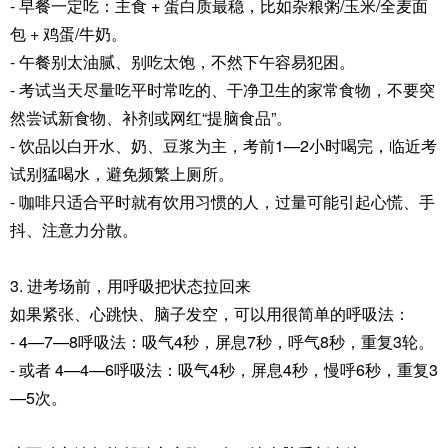
- 早餐一定吃：主食 + 蛋白质最稳，比如杂粮粥/玉米/全麦面
包 + 鸡蛋/牛奶。
- 午餐别太油腻、别吃太饱，不然下午容易犯困。
- 考试当天尽量吃平时常吃的、干净卫生的家常食物，不要突
然尝试新食物、补剂或网红“提脑食品”。
- 饮品以白开水、奶、豆浆为主，考前1—2小时喝完，临近考
试别猛喝水，避免频繁上厕所。
- 咖啡只适合平时就有饮用习惯的人，过量可能引起心慌、手
抖、注意力分散。
3. 进考场前，用呼吸把状态拉回来
如果紧张、心跳快、脑子发空，可以用很简单的呼吸法：
- 4—7—8呼吸法：吸气4秒，屏息7秒，呼气8秒，重复3轮。
- 或者 4—4—6呼吸法：吸气4秒，屏息4秒，慢呼6秒，重复3
—5次。