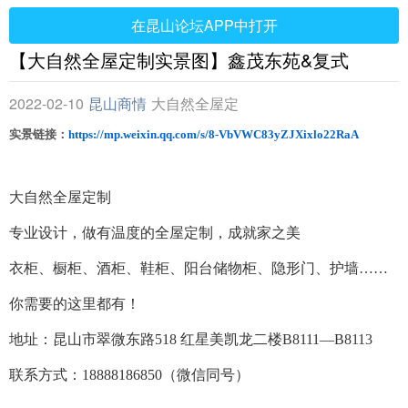
在昆山论坛APP中打开
【大自然全屋定制实景图】鑫茂东苑&复式
2022-02-10
昆山商情
大自然全屋定
制
实景链接：
https://mp.weixin.qq.com/s/8-VbVWC83yZJXixlo22RaA
大自然全屋定制
专业设计，做有温度的全屋定制，成就家之美
衣柜、橱柜、酒柜、鞋柜、阳台储物柜、隐形门、护墙……
你需要的这里都有！
地址：昆山市翠微东路518
红星美凯龙二楼B8111—B8113
联系方式：
18888186850
（微信同号）