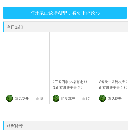
打开昆山论坛APP，看剩下评论>>
今日热门
#三餐四季 温柔有趣##
#每天一条昆友圈##
昆山有哪些美景？#
山有哪些美景？##
..
听见花开
18
听见花开
17
听见花开
精彩推荐