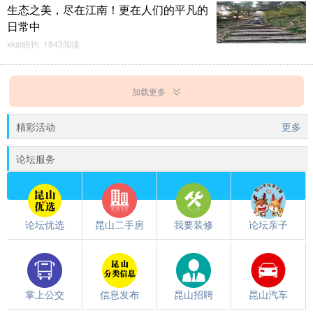
生态之美，尽在江南！更在人们的平凡的
日常中
xksr皓钧 1843阅读
加载更多
精彩活动
更多
论坛服务
论坛优选
昆山二手房
我要装修
论坛亲子
掌上公交
信息发布
昆山招聘
昆山汽车