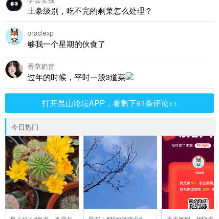
土豪级别，吃不完的剩菜怎么处理？
oraclexp
够我一个星期的伙食了
香草奶昔
过年的时候，平时一般3道菜
打开昆山论坛APP，看剩下61条评论>>
今日热门
早上好！#每天一条昆友
早安！#我的碎碎念#
天天签到，领取专