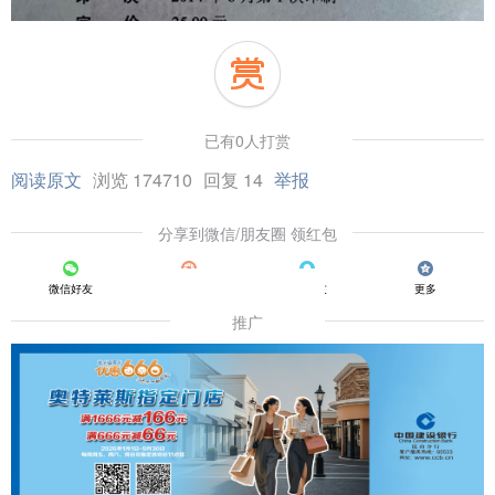
已有0人打赏
阅读原文
浏览 174710
回复 14
举报
分享到微信/朋友圈 领红包
微信好友
朋友圈
QQ好友
更多
推广