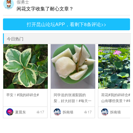
假勇士
闲花文字收集了耐心文章？
打开昆山论坛APP，看剩下8条评论>>
今日热门
早安！#我的碎碎念#
同学送的张浦梨园的
荷花#我的碎碎念##
梨，好大好甜！#每天一
山有哪些美景？#每#6
..
夏晨东
17
拆南墙
17
拆南墙