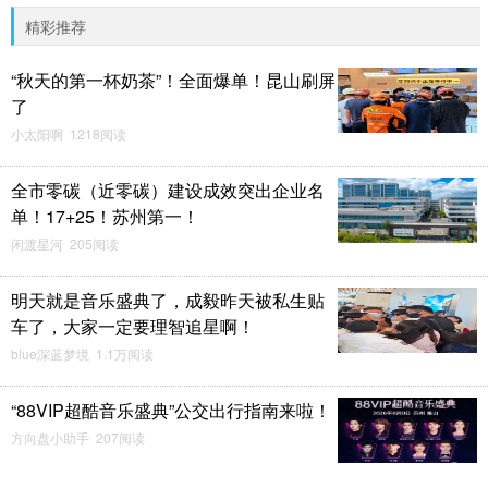
精彩推荐
“秋天的第一杯奶茶”！全面爆单！昆山刷屏
了
小太阳啊 1218阅读
全市零碳（近零碳）建设成效突出企业名
单！17+25！苏州第一！
闲渡星河 205阅读
明天就是音乐盛典了，成毅昨天被私生贴
车了，大家一定要理智追星啊！
blue深蓝梦境 1.1万阅读
“88VIP超酷音乐盛典”公交出行指南来啦！
方向盘小助手 207阅读