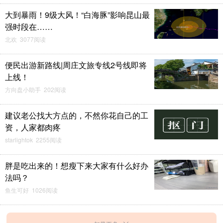
大到暴雨！9级大风！“白海豚”影响昆山最
强时段在……
北欢 3077阅读
便民出游新路线|周庄文旅专线2号线即将
上线！
方向盘小助手 202阅读
建议老公找大方点的，不然你花自己的工
资，人家都肉疼
starlightok 2255阅读
胖是吃出来的！想瘦下来大家有什么好办
法吗？
鱼生可好 1026阅读