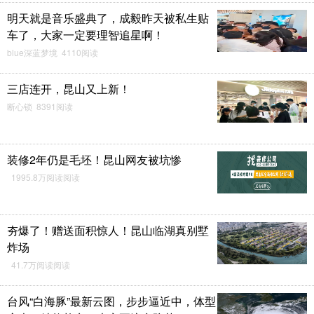
明天就是音乐盛典了，成毅昨天被私生贴
车了，大家一定要理智追星啊！
blue深蓝梦境 4110阅读
三店连开，昆山又上新！
断心锁 8391阅读
装修2年仍是毛坯！昆山网友被坑惨
1995.8万阅读阅读
夯爆了！赠送面积惊人！昆山临湖真别墅
炸场
41.7万阅读阅读
台风“白海豚”最新云图，步步逼近中，体型