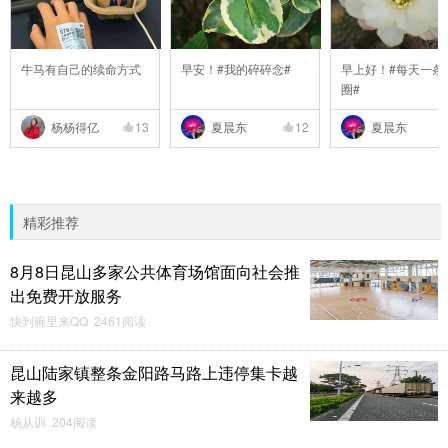
牛马有自己的续命方式
早安！#我的碎碎念#
早上好！#每天一条
圈#
杨杨得亿
13
夏晨东
12
夏晨东
精彩推荐
8月8日昆山多家公共体育场馆面向社会推
出免费开放服务
快到碗里来QQ 2461阅读
昆山陆家镇整条金阳路马路上违停集卡越
来越多
杨从训 204阅读