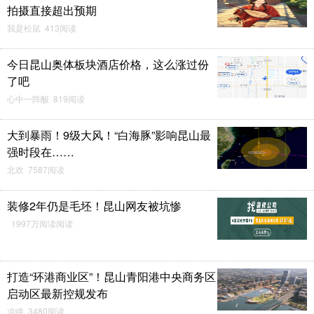
拍摄直接超出预期
我是松鼠 413阅读
今日昆山奥体板块酒店价格，这么涨过份
了吧
心中一阵酸 819阅读
大到暴雨！9级大风！“白海豚”影响昆山最
强时段在……
北欢 7587阅读
装修2年仍是毛坯！昆山网友被坑惨
1997万阅读阅读
打造“环港商业区”！昆山青阳港中央商务区
启动区最新控规发布
凉瞳 3480阅读