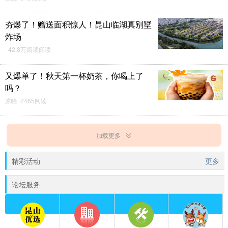
夯爆了！赠送面积惊人！昆山临湖真别墅
炸场
42.8万阅读阅读
又爆单了！秋天第一杯奶茶，你喝上了
吗？
凉瞳 2465阅读
加载更多
精彩活动
更多
论坛服务