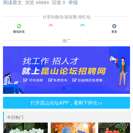
阅读原文
浏览 48964
回复 0
举报
分享到微信/朋友圈 领红包
微信好友
朋友圈
QQ好友
更多
推广
打开昆山论坛APP，看剩下评论>>
今日热门