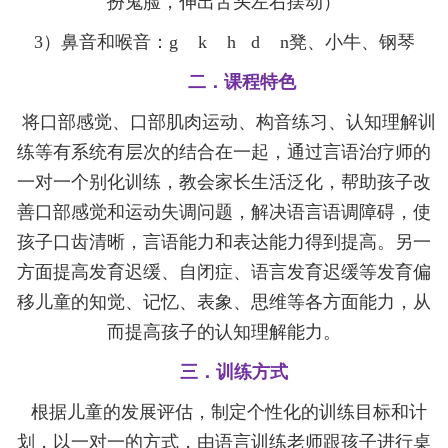
扮鬼脸，伸出舌头左右摆动）
3
）鼻音和喉音：
g k h d n
凳、小牛、钢琴
二．课程特色
将口部感觉、口部肌肉运动、构音练习、认知理解训
练等有系统有层次的结合在一起，通过言语治疗师的
一对一个别化训练，教会家长生活泛化，帮助孩子改
善口部感觉和运动失调问题，解决语言语调障碍，使
孩子口齿清晰，言语能力和表达能力得到提高。另一
方面提高发育迟缓、自闭症、语言发育迟缓等发育偏
移儿童的知觉、记忆、表象、思维等各方面能力，从
而提高孩子的认知理解能力。
三．训练方式
根据儿童的发展评估，制定个性化的训练目标和计
划，以一对一的方式，由语言训练老师跟孩子进行桌