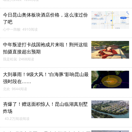
今日昆山奥体板块酒店价格，这么涨过份
了吧
心中一阵酸 4910阅读
中年叛逆打卡战国袍成片来啦！荆州这组
拍摄直接超出预期
我是松鼠 2468阅读
大到暴雨！9级大风！“白海豚”影响昆山最
强时段在……
北欢 9644阅读
夯爆了！赠送面积惊人！昆山临湖真别墅
炸场
43.2万阅读阅读