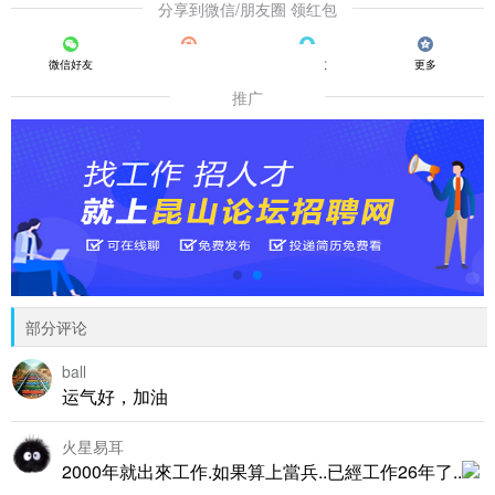
分享到微信/朋友圈 领红包
微信好友
朋友圈
QQ好友
更多
推广
部分评论
ball
运气好，加油
火星易耳
2000年就出來工作.如果算上當兵..已經工作26年了..