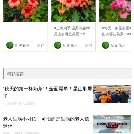
#三餐四季 温柔有趣##
#每天一条昆友圈##
昆山有哪些美景？#
山有哪些美景？##
..
听见花开
14
听见花开
14
听见花开
精彩推荐
“秋天的第一杯奶茶”！全面爆单！昆山刷屏
了
小太阳啊 6753阅读
老人生病不可怕，可怕的是生病的老人信
迷信
喵星人2022 1236阅读