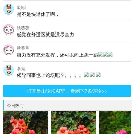
tbjkp
是不是快退休了啊，
秋葵葵
感觉在舒适区就是没尽全力
秋葵葵
潜力没有充分发挥，还可以向上跳一跳
李鬼
领导同事也上论坛吧？。。。。
打开昆山论坛APP，看剩下7条评论>>
今日热门