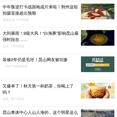
中年叛逆打卡战国袍成片来啦！荆州这组
拍摄直接超出预期
我是松鼠 619阅读
大到暴雨！9级大风！“白海豚”影响昆山最
强时段在……
北欢 7790阅读
装修2年仍是毛坯！昆山网友被坑惨
1997万阅读阅读
又爆单了！秋天第一杯奶茶，你喝上了
吗？
凉瞳 2671阅读
昆山奥体中心人山人海的，这个明星这么