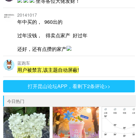
坐等各位大佬发财！
20141017
年中买的， 960出的
过年没钱， 得卖点家产 好过年
还好，还有点攒的家产
蓝跑车
用户被禁言,该主题自动屏蔽!
打开昆山论坛APP，看剩下2条评论>>
今日热门