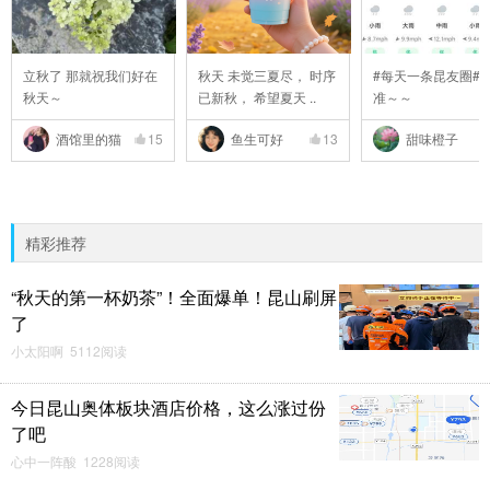
立秋了 那就祝我们好在
秋天 未觉三夏尽， 时序
#每天一条昆友圈#
秋天～
已新秋， 希望夏天 ..
准～～
酒馆里的猫
15
鱼生可好
13
甜味橙子
精彩推荐
“秋天的第一杯奶茶”！全面爆单！昆山刷屏
了
小太阳啊 5112阅读
今日昆山奥体板块酒店价格，这么涨过份
了吧
心中一阵酸 1228阅读