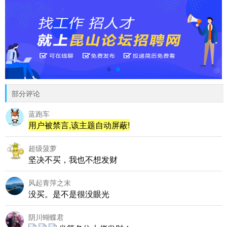
部分评论
蓝跑车
用户被禁言,该主题自动屏蔽!
超级菠萝
坚决不买，我也不想发财
风起青萍之末
没买。是不是很没眼光
阴川蝴蝶君