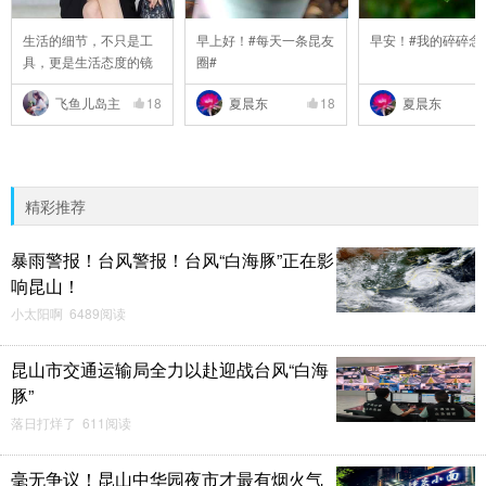
生活的细节，不只是工
早上好！#每天一条昆友
早安！#我的碎碎念
具，更是生活态度的镜
圈#
..
飞鱼儿岛主
18
夏晨东
18
夏晨东
精彩推荐
暴雨警报！台风警报！台风“白海豚”正在影
响昆山！
小太阳啊 6489阅读
昆山市交通运输局全力以赴迎战台风“白海
豚”
落日打烊了 611阅读
毫无争议！昆山中华园夜市才最有烟火气