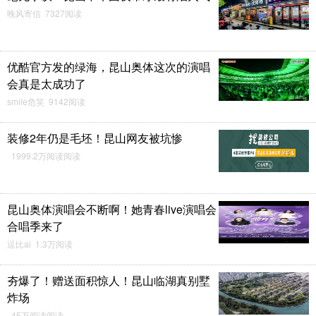
晚风寄信 7327阅读
优酷官方发的绿海，昆山奥体这次的演唱
会真是太成功了
smile危笑 9142阅读
装修2年仍是毛坯！昆山网友被坑惨
1999.2万阅读阅读
昆山奥体演唱会不断啊！她青春live演唱会
合唱季来了
逗比ai 1.3万阅读
夯爆了！赠送面积惊人！昆山临湖真别墅
炸场
45万阅读阅读