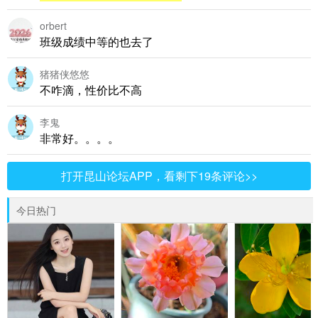
orbert
班级成绩中等的也去了
猪猪侠悠悠
不咋滴，性价比不高
李鬼
非常好。。。。
打开昆山论坛APP，看剩下19条评论>>
今日热门