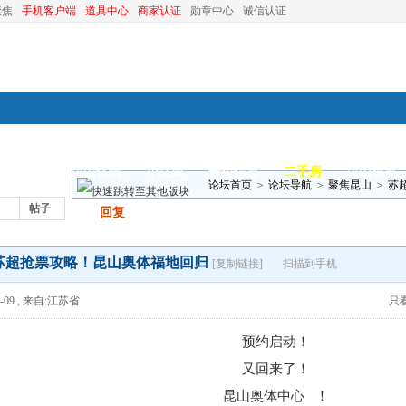
聚焦
手机客户端
道具中心
商家认证
勋章中心
诚信认证
装修
昆山优选
小红娘
分类信息
二手房
昆山视窗
论坛首页
>
论坛导航
>
聚焦昆山
>
苏
帖子
发帖
回复
苏超抢票攻略！昆山奥体福地回归
[复制链接]
扫描到手机
-09
,
来自:江苏省
只
预约启动！
又回来了！
昆山
奥体中心
！