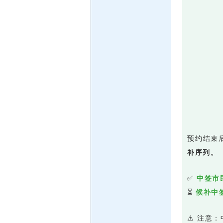
预约结束
补序列。
✅
中签市
⏳
候补中
⚠️ 注意