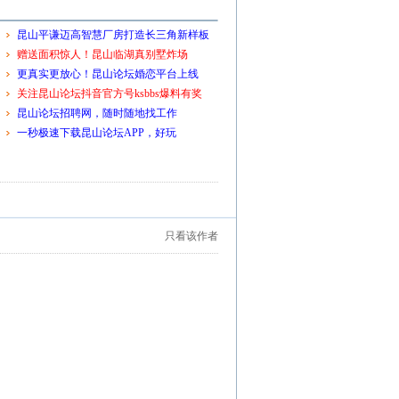
昆山平谦迈高智慧厂房打造长三角新样板
赠送面积惊人！昆山临湖真别墅炸场
更真实更放心！昆山论坛婚恋平台上线
关注昆山论坛抖音官方号ksbbs爆料有奖
昆山论坛招聘网，随时随地找工作
一秒极速下载昆山论坛APP，好玩
只看该作者