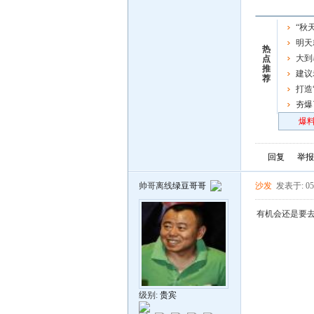
“秋
屏了
明天
热
车了，
大到
点
推
强时段
建议
荐
资，人
打造
区启动
夯爆
炸场
爆料
回复
举报
帅哥离线
绿豆哥哥
沙发
发表于: 05
有机会还是要去
级别:
贵宾