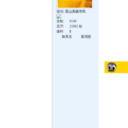
级别:
昆山高级市民
发帖
6148
昆币
21882 枚
爆料
8
加关注
发消息