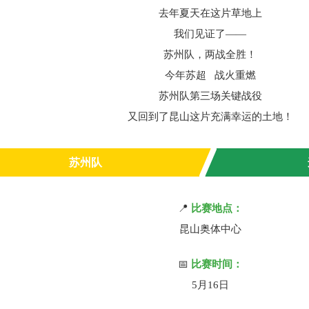
去年夏天在这片草地上
我们见证了——
苏州队，两战全胜！
今年
苏超
战火重燃
苏州队第三场关键战役
又回到了昆山这片充满幸运的土地！
苏州队
📍
比赛地点：
昆山奥体中心
📅
比赛时间：
5月16日