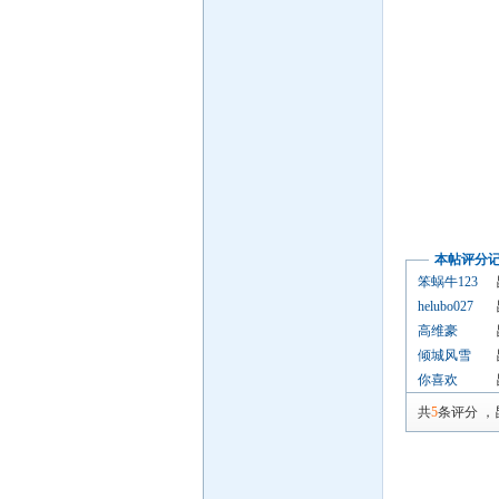
本帖评分
笨蜗牛123
helubo027
高维豪
倾城风雪
你喜欢
共
5
条评分
，