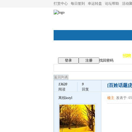
打赏中心
每日签到
幸运转盘
论坛帮助
活动
论坛首页
论坛导航
商家
招聘
登录
注册
找回密码
返回列表
13620
9
[百姓话题]
阅读
回复
离线
kstyl
楼主
发表于: 05