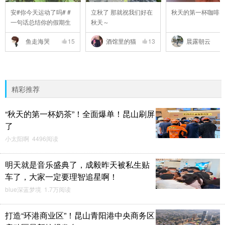
安#你今天运动了吗# #
立秋了 那就祝我们好在
秋天的第一杯咖啡
一句话总结你的假期生
秋天～
..
鱼走海哭
15
酒馆里的猫
13
晨露朝云
精彩推荐
“秋天的第一杯奶茶”！全面爆单！昆山刷屏
了
小太阳啊 4496阅读
明天就是音乐盛典了，成毅昨天被私生贴
车了，大家一定要理智追星啊！
blue深蓝梦境 1.7万阅读
打造“环港商业区”！昆山青阳港中央商务区