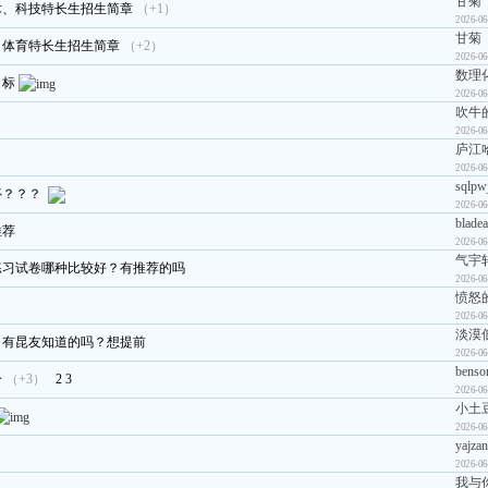
甘菊
艺术、科技特长生招生简章
（+1）
2026-06
甘菊
、体育特长生招生简章
（+2）
2026-06
数理
目标
2026-06
吹牛
2026-06
庐江
2026-06
sqlpw
停？？？
2026-06
bladea
推荐
2026-06
气宇轩
练习试卷哪种比较好？有推荐的吗
2026-06
愤怒
2026-06
淡漠
？有昆友知道的吗？想提前
2026-06
benso
分
（+3）
2
3
2026-06
小土
2026-06
yajzan
2026-06
我与