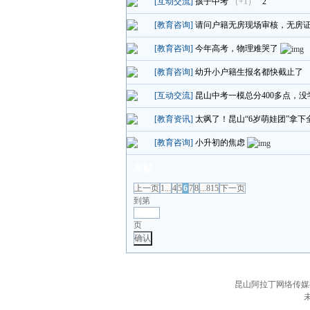
[互动交流]
孩子中考
（+1）
2
[教育咨询]
请问户籍无房现场审核，无房
[教育咨询]
今年高考，物理难哭了
[教育咨询]
幼升小户籍生报名都快截止了
[互动交流]
昆山中考一模总分400多点，没
[教育资讯]
太飒了！昆山“6岁萌娃团”拿下
[教育咨询]
小升初的焦虑
发帖
上一页
1...
4
5
6
7
8
...815
下一页
到第
页
确认
昆山阿拉丁网络传媒有限