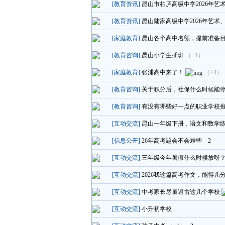
[教育资讯]
昆山市柏庐高级中学2026年
[教育资讯]
昆山陆家高级中学2026年艺术
[家庭教育]
昆山各个高中名额，提前准备
[教育咨询]
昆山小学生插班
（+1）
[家庭教育]
张浦高中来了！
（+4）
[教育咨询]
关于积分后，社保什么时候能
[教育咨询]
有没有哪些好一点的职业学校
[互动交流]
昆山一年级下册，语文和数学
[信息公开]
26年高考题会不会难些
2
[互动交流]
三年级今年暑假什么时候放呀
[互动交流]
2026我这篇高考作文，能得几
[互动交流]
中考家长尽量避雷这几个学校
[互动交流]
小升初学校