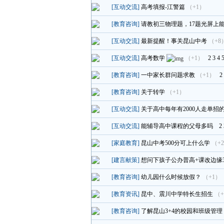
[互动交流]
高考填报-江警篇
（+1）
[教育咨询]
请教初三物理题，17题光屏上
[互动交流]
最新提醒！事关昆山中考
（+8
[互动交流]
高考数学
（+1）
2
3
4
[教育咨询]
一中家长群问题求教
（+1）
2
[教育咨询]
关于转学
（+1）
[互动交流]
关于高中每年有2000人走单招
[互动交流]
能辅导高中课程的父母多吗
2
[家庭教育]
昆山中考500分可上什么学
（+
[建言献策]
想问下孩子公办普高+课改边缘3
[教育咨询]
幼儿园什么时候放假？
（+1）
[教育资讯]
昆中、震川中学特长生招生
（+
[教育咨询]
了解昆山3+4的校园和班级管理