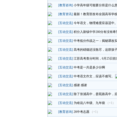
[教育咨询]
小学高年级可能要分班是什么
[教育资讯]
最新！教育部发布全国高等学
[互动交流]
今年语文，物理难度应该适中
[互动交流]
积分入新镇中学200分有没有希
[互动交流]
中考低分作战之一：揭秘课改
[互动交流]
高考的硝烟还没散尽，这群孩子
[互动交流]
江苏高考查分时间，6月25日
[互动交流]
中考是一共是多少分啊
[互动交流]
中考语文作文，应该不难写。
[互动交流]
感谢 感谢
[互动交流]
除了张浦高中，娄苑路高中，
[互动交流]
为啥说八年级、九年级
（+1）
[教育咨询]
26中考志愿
（+1）