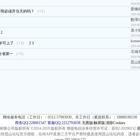
2026-05
爱佩
证明必须开当天的吗？
（+1）
2026-06
数理
2026-06
袁小
2
2024-06
koma
学可上了
（+3）
2
3
2026-06
北城
全省第一
（+5）
2026-06
昆山
2026-06
网络服务电话（工作日）：0512-57993030、非工作日（紧急联系）：18888186330
商务QQ:228661547
|
客服QQ:2212793658
|
无图版
|
触屏版
|
清除Cookies
公司版权所有 ©2014-2019 版权所有 增值电信业务经营许可证：苏B2-20200152
苏
未经昆山论坛官方授权，任何APP及第三方平台严禁转载及使用昆山论坛内容，违者必
server:192.168.0.171