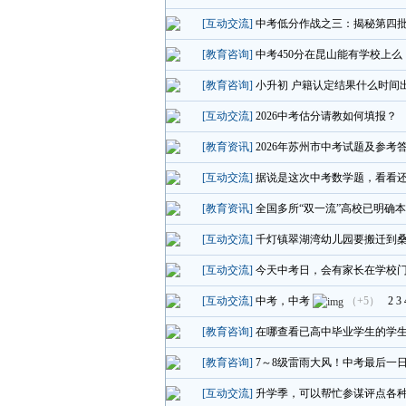
[互动交流]
中考低分作战之三：揭秘第四批
[教育咨询]
中考450分在昆山能有学校上么
[教育咨询]
小升初 户籍认定结果什么时间
[互动交流]
2026中考估分请教如何填报？
[教育资讯]
2026年苏州市中考试题及参考
[互动交流]
据说是这次中考数学题，看看
[教育资讯]
全国多所“双一流”高校已明确
[互动交流]
千灯镇翠湖湾幼儿园要搬迁到
[互动交流]
今天中考日，会有家长在学校
[互动交流]
中考，中考
（+5）
2
3
[教育咨询]
在哪查看已高中毕业学生的学
[教育咨询]
7～8级雷雨大风！中考最后一
[互动交流]
升学季，可以帮忙参谋评点各