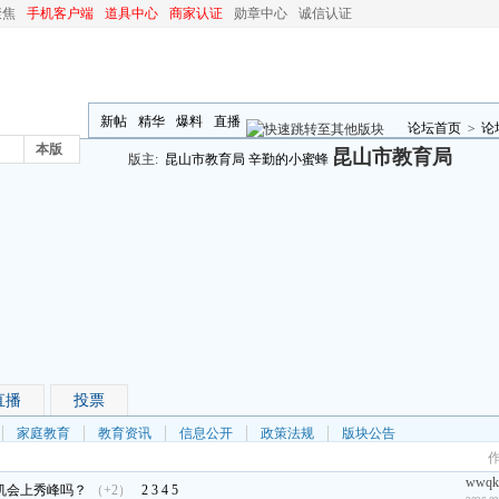
聚焦
手机客户端
道具中心
商家认证
勋章中心
诚信认证
新帖
精华
爆料
直播
论坛首页
>
论
本版
昆山市教育局
版主:
昆山市教育局
辛勤的小蜜蜂
直播
投票
家庭教育
教育资讯
信息公开
政策法规
版块公告
wwqk
有机会上秀峰吗？
（+2）
2
3
4
5