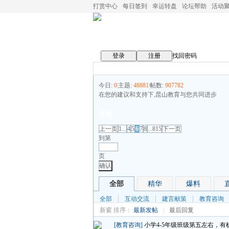
打赏中心
每日签到
幸运转盘
论坛帮助
活动
登录
注册
找回密码
今日:
0
|
主题:
48881
|
帖数:
907782
在您的建议和支持下,昆山教育与您共同进步
发帖
上一页
1...
4
5
6
7
8
...815
下一页
到第
页
确认
全部
精华
爆料
全部
互动交流
建言献策
教育咨询
新窗
排序：
最新发帖
|
最后回复
[教育咨询]
小学4-5年级班级第五左右，