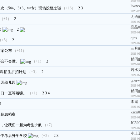
2026-03
liwne
次（5年、3+3、中专）现场投档之谜
（+16）
2
3
2025-07
无语
（+1）
2
2026-06
晶晶0
出
2
2026-04
qjnx
（+5）
2
2026-06
三月
答案公布
（+11）
2026-06
郁闷
还会不会做。
（+1）
2
2026-06
若水
本科招生扩招计划
（+3）
2
2026-06
tyler
桑园幼儿园
2026-06
郁闷
门口一直等着嘛。
（+1）
2
3
4
2026-06
李鬼
4
2026-06
kscai
生信息档案
2026-06
JC52
日，让我们一起为考生护航
（+7）
2026-06
小土
种中考后升学学校
（+2）
2
3
2026-06