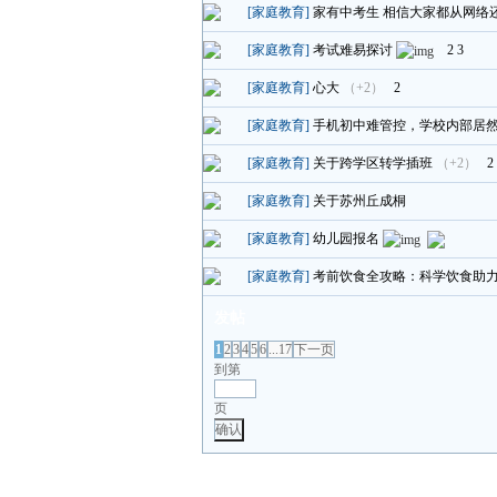
[家庭教育]
家有中考生 相信大家都从网络
[家庭教育]
考试难易探讨
2
3
[家庭教育]
心大
（+2）
2
[家庭教育]
手机初中难管控，学校内部居
[家庭教育]
关于跨学区转学插班
（+2）
2
[家庭教育]
关于苏州丘成桐
[家庭教育]
幼儿园报名
[家庭教育]
考前饮食全攻略：科学饮食助
发帖
1
2
3
4
5
6
...17
下一页
到第
页
确认