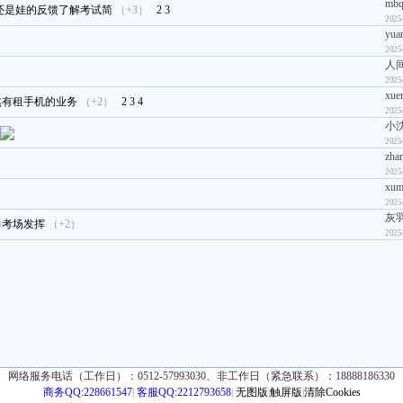
mbq
还是娃的反馈了解考试简
（+3）
2
3
2025
yua
2025
人
2025
xue
然有租手机的业务
（+2）
2
3
4
2025
小
2025
zha
2025
xum
2025
灰
力考场发挥
（+2）
2025
网络服务电话（工作日）：0512-57993030、非工作日（紧急联系）：18888186330
商务QQ:228661547
|
客服QQ:2212793658
|
无图版
|
触屏版
|
清除Cookies