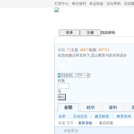
打赏中心
每日签到
幸运转盘
论坛帮助
活动
登录
注册
找回密码
今日:
75
|
主题:
48877
|
帖数:
907713
在您的建议和支持下,昆山教育与您共同进步
发帖
1
2
3
4
5
6
...17
下一页
到第
页
确认
全部
精华
爆料
全部
互动交流
建言献策
教育咨询
新窗
排序：
最新发帖
|
最后回复
本版置顶