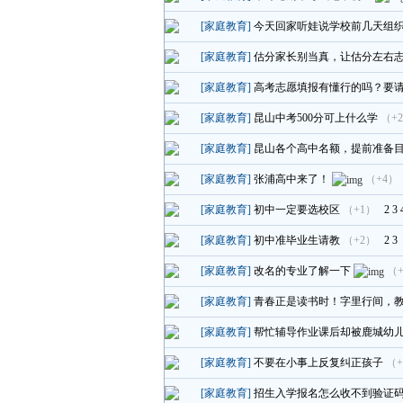
[家庭教育]
今天回家听娃说学校前几天组
[家庭教育]
估分家长别当真，让估分左右
[家庭教育]
高考志愿填报有懂行的吗？要
[家庭教育]
昆山中考500分可上什么学
（+
[家庭教育]
昆山各个高中名额，提前准备
[家庭教育]
张浦高中来了！
（+4）
[家庭教育]
初中一定要选校区
（+1）
2
3
[家庭教育]
初中准毕业生请教
（+2）
2
3
[家庭教育]
改名的专业了解一下
（
[家庭教育]
青春正是读书时！字里行间，
[家庭教育]
帮忙辅导作业课后却被鹿城幼
[家庭教育]
不要在小事上反复纠正孩子
（+
[家庭教育]
招生入学报名怎么收不到验证