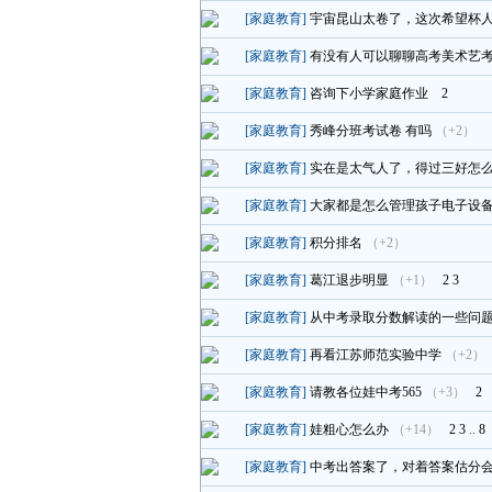
[家庭教育]
宇宙昆山太卷了，这次希望杯
[家庭教育]
有没有人可以聊聊高考美术艺
[家庭教育]
咨询下小学家庭作业
2
[家庭教育]
秀峰分班考试卷 有吗
（+2）
[家庭教育]
实在是太气人了，得过三好怎
[家庭教育]
大家都是怎么管理孩子电子设
[家庭教育]
积分排名
（+2）
[家庭教育]
葛江退步明显
（+1）
2
3
[家庭教育]
从中考录取分数解读的一些问
[家庭教育]
再看江苏师范实验中学
（+2）
[家庭教育]
请教各位娃中考565
（+3）
2
[家庭教育]
娃粗心怎么办
（+14）
2
3
..
8
[家庭教育]
中考出答案了，对着答案估分