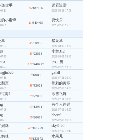
薛谦你手
远看近赏
16
/187006
-04-11
2026-05-18 17:06
勤的小蜜蜂
要快乐
11
/940405
-01-01
2023-07-10 15:33
龙草
猪龙草
35
/50935
-07-03
2026-08-07 14:47
lt
小舞312
43
/22893
-07-30
2026-08-05 09:43
khua
′ps、男
172
/448772
-06-27
2026-07-28 13:58
ongjin520
gxfzll
7
/18819
-07-18
2026-07-21 08:47
上翻页
带刺的黄瓜
48
/62021
-05-07
2026-07-13 14:52
洋过海1
冰雪飞舞
13
/22089
-07-08
2026-07-11 18:41
ng
有个人路过
13
/13931
-07-09
2026-07-09 16:27
ng
hbeval
19
/20633
-07-03
2026-07-06 09:30
虹妈咪
sky3426
81
/161729
-06-23
2026-07-02 12:15
虹妈咪
水果儿
70
/133972