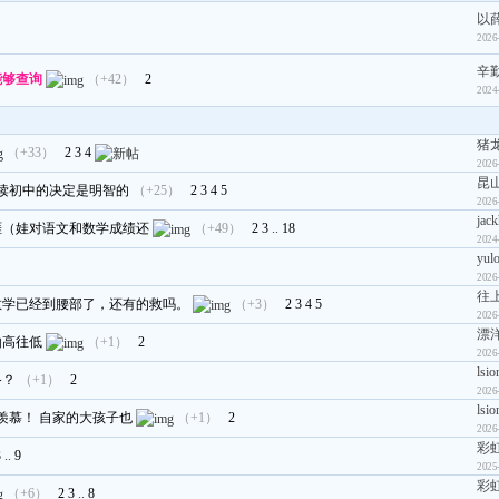
以
2026
辛
能够查询
（+42）
2
2024
猪
（+33）
2
3
4
2026
昆山
读初中的决定是明智的
（+25）
2
3
4
5
2026
jac
涯（娃对语文和数学成绩还
（+49）
2
3
..
18
2024
yul
）
2026
往
数学已经到腰部了，还有的救吗。
（+3）
2
3
4
5
2026
漂
由高往低
（+1）
2
2026
lsio
备？
（+1）
2
2026
lsio
羡慕！ 自家的大孩子也
（+1）
2
2026
彩
3
..
9
2025
彩
（+6）
2
3
..
8