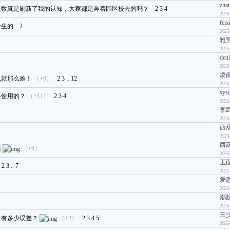
zha
人数真是刷新了我的认知，大家都是奔着园区校去的吗？
2
3
4
2025
feix
考生的
2
2025
雅芳
2025
deni
2025
凌
么就那么难！
（+9）
2
3
..
12
2025
sys
备使用的？
（+11）
2
3
4
2025
李
2025
西
2025
西
题
（+6）
2025
玉
2
3
..
7
2025
爱
2025
潮
2025
三少
会有多少误差？
（+2）
2
3
4
5
2025