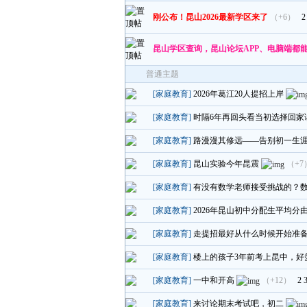
刚公布！昆山2026最新学区来了
（+6）
2
昆山学区查询，昆山论坛APP、电脑端都
普通主题
[家庭教育]
2026年葛江20人提招上岸
[家庭教育]
时隔6年再回头看当初选择回家
[家庭教育]
路漫漫其修远——告别初一生
[家庭教育]
昆山实验今年昆震
（+7
[家庭教育]
有没有数学老师接受挑战的？
[家庭教育]
2026年昆山初中分配生平均分
[家庭教育]
走提招最好从什么时候开始准
[家庭教育]
楼上的孩子3年前考上昆中，好
[家庭教育]
一中和开高
（+12）
2
[家庭教育]
来讨论期末考试吧，初二