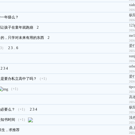
xiah
2026
枞
学一年级么？
2026
123
别让孩子在童年就跑崩
2
2026
me1
目的，只学对未来有用的东西
2
2026
爱
3）
2
3
..
6
2025
sun
2026
orbe
2
3
4
2026
爱
这是要办私立高中了吗？
（+1）
2026
tipc
（+1）
2025
高
2025
枞
的必要么？
（+1）
2
3
4
2025
浅
通知书时间
（+1）
2025
鼎
班生，求推荐
2025