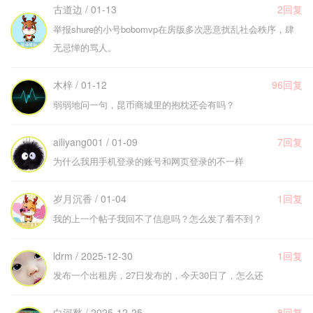
古道边 / 01-13
2回复
举报shure的小号bobomvp在房版多次恶意扰乱社会秩序，肆
无忌惮的骂人。
木梓 / 01-12
96回复
弱弱地问一句，昆币商城里的抱枕还会有吗？
ailiyang001 / 01-09
7回复
为什么我用手机登录的账号和网页登录的不一样
岁月沉香 / 01-04
1回复
我的上一个帖子我回不了信息吗？怎么发了看不到？
ldrm / 2025-12-30
1回复
发布一个出租房，27日发布的，今天30日了，怎么还
白河愁 / 2025-12-25
8回复