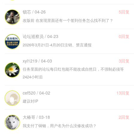
锁芯 / 04-26
5回复
改版前 在发现里面还有一个签到任务怎么找不到了？
论坛巡察员 / 04-23
0回复
2026年3月21日-4月20日注销、禁言通报
xyl1219 / 04-03
3回复
任务里面的论坛每日红包能不能改成自然日，不强制必须等
2424小时后
cef520 / 04-02
13回复
建议封IP
大椿哥 / 03-18
2回复
我支付了铜钿，用户名为什么没修改成功？