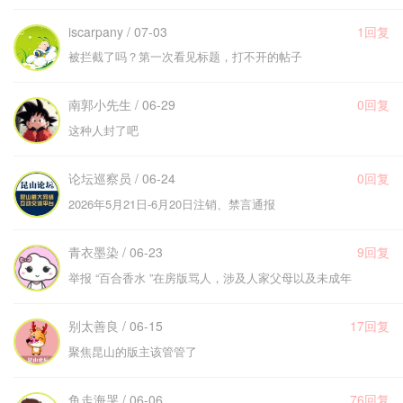
iscarpany / 07-03
1回复
被拦截了吗？第一次看见标题，打不开的帖子
南郭小先生 / 06-29
0回复
这种人封了吧
论坛巡察员 / 06-24
0回复
2026年5月21日-6月20日注销、禁言通报
青衣墨染 / 06-23
9回复
举报 “百合香水 ”在房版骂人，涉及人家父母以及未成年
别太善良 / 06-15
17回复
聚焦昆山的版主该管管了
鱼走海哭 / 06-06
76回复