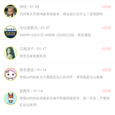
华珏 / 01-29
3回复
为何每次升级鸿蒙系统版本，都会缺少点什么？是我愚钝
论坛巡察员 / 01-27
0回复
2025年12月21日-2026年1月20日注销、禁言通报
江南浪子 / 01-17
6回复
管理员来看看民意
青衣墨染 / 01-14
3回复
举报cef520多次污蔑我是别人的马甲，辱骂我是论坛毒瘤
蓝跑车 / 01-14
0回复
举报cef520在房版多次做空郭嘉唱衰经济，搞一言堂，严重扰
乱论坛秩序l