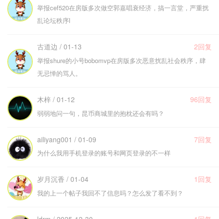
举报cef520在房版多次做空郭嘉唱衰经济，搞一言堂，严重扰
乱论坛秩序l
古道边 / 01-13
2回复
举报shure的小号bobomvp在房版多次恶意扰乱社会秩序，肆
无忌惮的骂人。
木梓 / 01-12
96回复
弱弱地问一句，昆币商城里的抱枕还会有吗？
ailiyang001 / 01-09
7回复
为什么我用手机登录的账号和网页登录的不一样
岁月沉香 / 01-04
1回复
我的上一个帖子我回不了信息吗？怎么发了看不到？