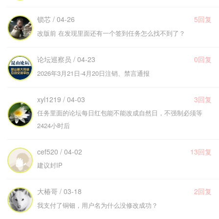
锁芯 / 04-26
5回复
改版前 在发现里面还有一个签到任务怎么找不到了？
论坛巡察员 / 04-23
0回复
2026年3月21日-4月20日注销、禁言通报
xyl1219 / 04-03
3回复
任务里面的论坛每日红包能不能改成自然日，不强制必须等
2424小时后
cef520 / 04-02
13回复
建议封IP
大椿哥 / 03-18
2回复
我支付了铜钿，用户名为什么没修改成功？