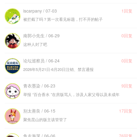
iscarpany / 07-03
1回复
被拦截了吗？第一次看见标题，打不开的帖子
南郭小先生 / 06-29
0回复
这种人封了吧
论坛巡察员 / 06-24
0回复
2026年5月21日-6月20日注销、禁言通报
青衣墨染 / 06-23
9回复
举报 “百合香水 ”在房版骂人，涉及人家父母以及未成年
别太善良 / 06-15
17回复
聚焦昆山的版主该管管了
鱼走海哭 / 06-06
76回复