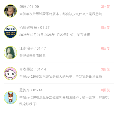
华珏 / 01-29
3回复
为何每次升级鸿蒙系统版本，都会缺少点什么？是我愚钝
论坛巡察员 / 01-27
0回复
2025年12月21日-2026年1月20日注销、禁言通报
江南浪子 / 01-17
6回复
管理员来看看民意
青衣墨染 / 01-14
3回复
举报cef520多次污蔑我是别人的马甲，辱骂我是论坛毒瘤
蓝跑车 / 01-14
0回复
举报cef520在房版多次做空郭嘉唱衰经济，搞一言堂，严重扰
乱论坛秩序l