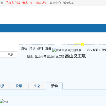
聚焦
手机客户端
道具中心
商家认证
勋章中心
诚信认证
装修
昆山优选
小红娘
分类信息
二手房
昆山视窗
新帖
精华
爆料
直播
论坛首页
>
论
本版
昆山义工联
版主:
昆山老马
昆山市义工联
直播
投票
辩论
活动