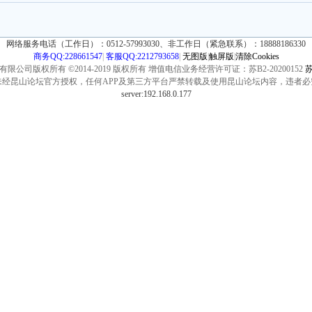
网络服务电话（工作日）：0512-57993030、非工作日（紧急联系）：18888186330
商务QQ:228661547
|
客服QQ:2212793658
|
无图版
|
触屏版
|
清除Cookies
公司版权所有 ©2014-2019 版权所有 增值电信业务经营许可证：苏B2-20200152
苏
未经昆山论坛官方授权，任何APP及第三方平台严禁转载及使用昆山论坛内容，违者必
server:192.168.0.177