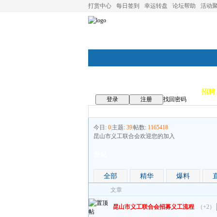
打赏中心
每日签到
幸运转盘
论坛帮助
活动
论坛首页
论坛导航
商家
招聘
登录
注册
找回密码
今日:
0
|
主题:
39
|
帖数:
1165418
昆山市义工联合会欢迎您的加入
发帖
全部
精华
爆料
文章
昆山市义工联合会招募义工流程
（+2）