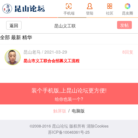
手机端
登陆
社区
昆友圈
发帖
返回
昆山义工联
全部
最新
精华
昆山老马 / 2021-03-29
8回复
昆山市义工联合会招募义工流程
装个手机版,上昆山论坛更方便!
给你也装一个?
触屏版
/
电脑版
©2008-2016 昆山论坛 版权所有
清除Cookies
苏ICP备10046361号-25