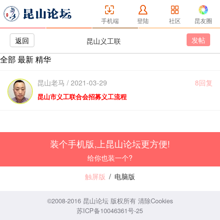
手机端
登陆
社区
昆友圈
发帖
返回
昆山义工联
全部
最新
精华
昆山老马 / 2021-03-29
8回复
昆山市义工联合会招募义工流程
装个手机版,上昆山论坛更方便!
给你也装一个?
触屏版
/
电脑版
©2008-2016 昆山论坛 版权所有
清除Cookies
苏ICP备10046361号-25