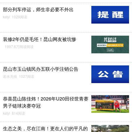
部分列车停运，师生非必要不外出
kstyl 1029阅读
装修2年仍是毛坯！昆山网友被坑惨
1997.6万阅读阅读
昆山市玉山镇民办五联小学注销公告
若水无痕 1027阅读
恭喜昆山陈佳炜！2026年U20田径世青赛
男子链球决赛夺冠
kstyl 814阅读
生态之美，尽在江南！更在人们的平凡的