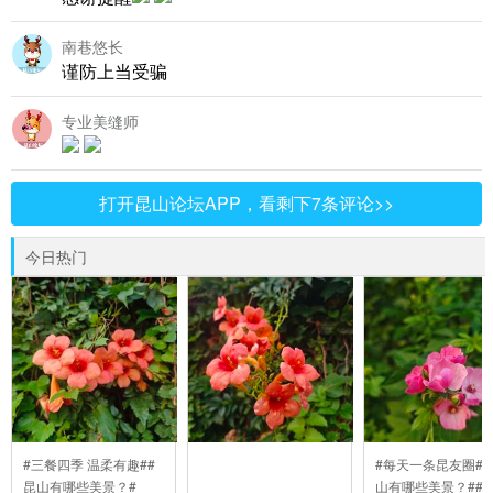
南巷悠长
谨防上当受骗
专业美缝师
打开昆山论坛APP，看剩下7条评论>>
今日热门
#三餐四季 温柔有趣##
#每天一条昆友圈##
昆山有哪些美景？#
山有哪些美景？##