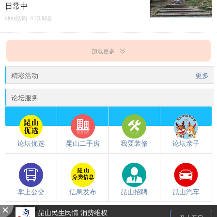
日常中
xksr皓钧 413阅读
加载更多
精彩活动
更多
论坛服务
论坛优选
昆山二手房
我要装修
论坛亲子
掌上公交
信息发布
昆山招聘
昆山汽车
触屏版
/
电脑版
都翻到这儿了，就下载个昆山论坛APP吧~~
昆山民生民情 消费维权