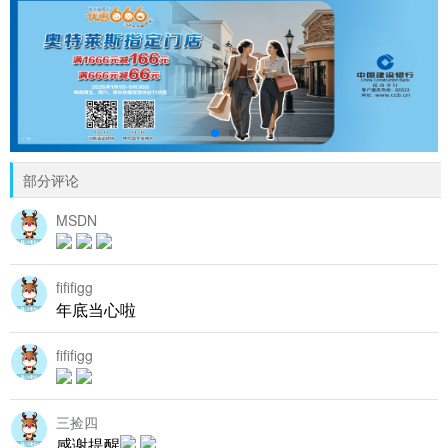
部分评论
MSDN
fififigg
年底当心啦
fififigg
三捡四
感谢提醒