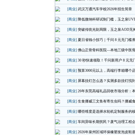
[商业]
武汉万通汽车学校2026年招生简章
[商业]
降低微纳科研试制门槛，玉之泉UV
[商业]
突破传统光刻局限，玉之泉AOD无
[商业]
夏日省钱小技巧｜千问 8 元无门
[商业]
佛山正骨骨科医院—本地三级中医骨
[商业]
30 秒快速领取！千问新用户 8 元
[商业]
预算3000元以上，高端行李箱哪
[商业]
屏幕挂灯怎么选？实测多款挂灯找到
[商业]
26年东莞高端礼品回收市场分析：
[商业]
生食挪威三文鱼有寄生虫吗？挪威
[商业]
哪些维度是选择水轮机定制服务的
[商业]
车间异味长期扰民？废气治理工程
[商业]
2026年泉州区域环保橡塑发泡皮鞋