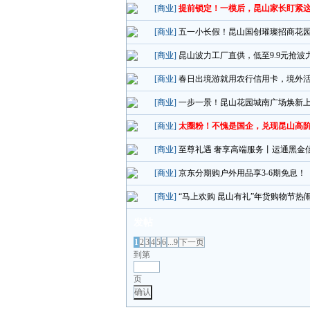
[商业]
提前锁定！一模后，昆山家长盯紧
[商业]
五一小长假！昆山国创璀璨招商花
[商业]
昆山波力工厂直供，低至9.9元抢波
[商业]
春日出境游就用农行信用卡，境外活
[商业]
一步一景！昆山花园城南广场焕新上
[商业]
太圈粉！不愧是国企，兑现昆山高
[商业]
至尊礼遇 奢享高端服务丨运通黑金
[商业]
京东分期购户外用品享3-6期免息！
[商业]
“马上欢购 昆山有礼”年货购物节
发帖
1
2
3
4
5
6
...9
下一页
到第
页
确认