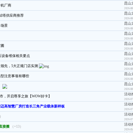
昆山
片机厂商
2026-08
昆山
冷却塔供应商推荐
2026-08
昆山
务场景
2026-08
昆山
2026-08
昆山
苗圃
2026-08
昆山
压设备维保相关要点
2026-08
昆山
汇领先，5大正规门店实测
2026-08
昆山
选型注意事项有哪些
2026-08
昆山
！
2026-08
活动
上市，开启尊享之旅【WOW好卡】
2026-07
活动
谦迈高智慧厂房打造长三角产业载体新样板
2026-07
活动
6）
2026-07
活动
直接搬
（+13）
2026-05