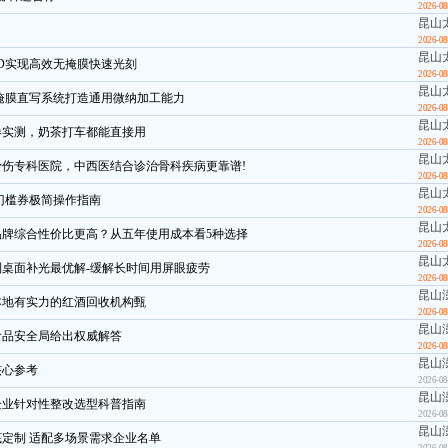
2026-08
昆山
2026-08
昆山
D实现高效无掩膜快速光刻
2026-08
昆山
掩膜直写系统打造通用微纳加工能力
2026-08
昆山
槛券实测，奶茶打车都能直接用
2026-08
昆山
伤专科医院，中西医结合诊治骨科疾病更靠谱!
2026-08
昆山
无门槛券极简操作指南
2026-08
昆山
个品牌综合性价比更高？从五年使用成本看5种选择
2026-08
昆山
桌面补光最优解-缓解长时间用屏眼疲劳
2026-08
昆山
本地有实力的红酒回收机构甄
2026-08
昆山
食品安全局给出权威解答
2026-08
昆山
核心参考
2026-08
昆山
企业针对性整改选型科普指南
2026-08
昆山
底定制 适配多场景需求企业名单
2026-08