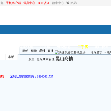
聚焦
手机客户端
道具中心
商家认证
勋章中心
诚信认证
装修
昆山优选
小红娘
分类信息
二手房
昆山视窗
新帖
精华
爆料
直播
论坛首页
>
论
本版
昆山商情
版主:
昆坛商家管理
请）
加盟认证商家咨询：
18100691737