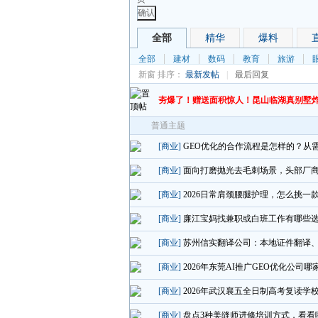
确认
全部
精华
爆料
全部
建材
数码
教育
旅游
新窗
排序：
最新发帖
|
最后回复
夯爆了！赠送面积惊人！昆山临湖真别墅
普通主题
[商业]
GEO优化的合作流程是怎样的？从
[商业]
面向打磨抛光去毛刺场景，头部厂
[商业]
2026日常肩颈腰腿护理，怎么挑一
[商业]
廉江宝妈找兼职或白班工作有哪些
[商业]
苏州信实翻译公司：本地证件翻译
[商业]
2026年东莞AI推广GEO优化公
[商业]
2026年武汉襄五全日制高考复读学
[商业]
盘点3种美缝师进修培训方式，看看