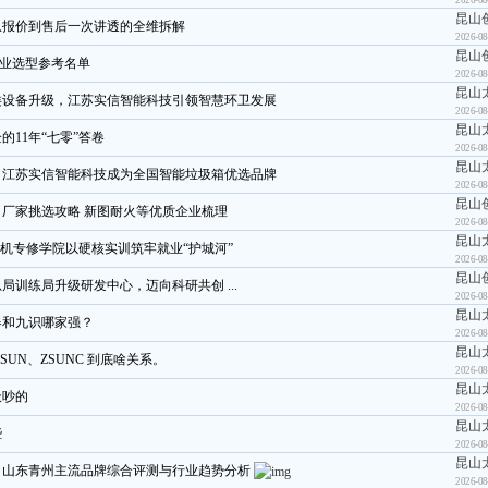
昆山
从报价到售后一次讲透的全维拆解
2026-08
昆山
专业选型参考名单
2026-08
昆山
类设备升级，江苏实信智能科技引领智慧环卫发展
2026-08
昆山
11年“七零”答卷
2026-08
昆山
？江苏实信智能科技成为全国智能垃圾箱优选品牌
2026-08
昆山
）厂家挑选攻略 新图耐火等优质企业梳理
2026-08
昆山
人机专修学院以硬核实训筑牢就业“护城河”
2026-08
昆山
训练局升级研发中心，迈向科研共创 ...
2026-08
昆山
器和九识哪家强？
2026-08
昆山
NSUN、ZSUNC 到底啥关系。
2026-08
昆山
圾吵的
2026-08
昆山
些
2026-08
昆山
考：山东青州主流品牌综合评测与行业趋势分析
2026-08