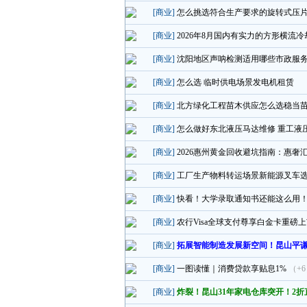
[商业]
怎么挑选符合生产要求的旋转式压
[商业]
2026年8月国内有实力的方形横流
[商业]
沈阳地区声呐检测适用哪些市政服
[商业]
怎么选 临时供电场景发电机租赁
[商业]
北方绿化工程苗木供应怎么选稳当
[商业]
怎么做好东北液压马达维修 重工液
[商业]
2026惠州黄金回收避坑指南：惠奢
[商业]
工厂生产物料转运场景新能源叉车
[商业]
快看！大学录取通知书还能这么用
[商业]
农行Visa全球支付尊享白金卡重磅
[商业]
拓展智能制造发展新空间！昆山平
[商业]
一图读懂｜消费贷款享贴息1%
（+
[商业]
炸裂！昆山31年家电仓库突开！2折