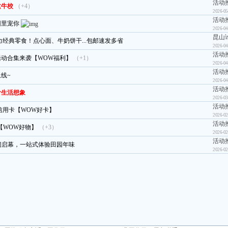
活动
这牛校
（+4）
2026-05
活动
园里宠你
2026-04
昆山
力经典零食！点心面、牛奶饼干...包邮速发多省
2026-04
活动
动合集来袭【WOW福利】
（+1）
2026-04
活动
线~
2026-04
活动
阶生活想象
2026-03
活动
信用卡【WOW好卡】
2026-02
活动
【WOW好物】
（+3）
2026-02
活动
热闹启幕，一站式体验田园年味
2026-02