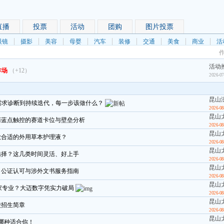
直播
投票
活动
团购
图片投票
眼镜
摄影
美容
母婴
汽车
装修
交通
美食
商业
活
活动
炸场
（+12）
2026-07
昆山
需求诊断到持续迭代，每一步该做什么？
2026-08
昆山
商蓝点触控的赛道卡位与壁垒分析
2026-08
昆山
款合适的外用草本护理液？
2026-08
昆山
选择？这几类时间灵活、好上手
2026-08
昆山
、公证认可与涉外文书服务指南
2026-08
昆山
司哪家专业？大迈数字凭实力破局
2026-08
昆山
校招生简章
2026-08
昆山
哪种适合你！