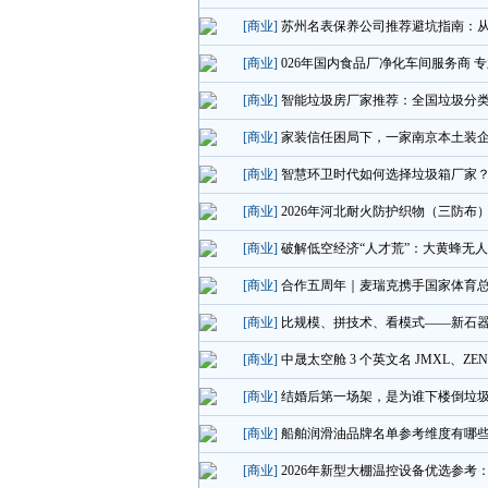
[商业]
苏州名表保养公司推荐避坑指南：
[商业]
026年国内食品厂净化车间服务商 
[商业]
智能垃圾房厂家推荐：全国垃圾分
[商业]
家装信任困局下，一家南京本土装企的
[商业]
智慧环卫时代如何选择垃圾箱厂家
[商业]
2026年河北耐火防护织物（三防布
[商业]
破解低空经济“人才荒”：大黄蜂无
[商业]
合作五周年｜麦瑞克携手国家体育总局
[商业]
比规模、拼技术、看模式——新石
[商业]
中晟太空舱 3 个英文名 JMXL、ZE
[商业]
结婚后第一场架，是为谁下楼倒垃
[商业]
船舶润滑油品牌名单参考维度有哪
[商业]
2026年新型大棚温控设备优选参