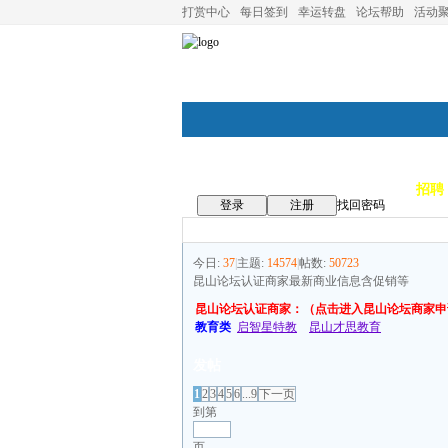
打赏中心
每日签到
幸运转盘
论坛帮助
活动
论坛首页
论坛导航
商家
招聘
登录
注册
找回密码
今日:
37
|
主题:
14574
|
帖数:
50723
昆山论坛认证商家最新商业信息含促销等
昆山论坛认证商家：（点击进入昆山论坛商家申
教育类
启智星特教
昆山才思教育
发帖
1
2
3
4
5
6
...9
下一页
到第
页