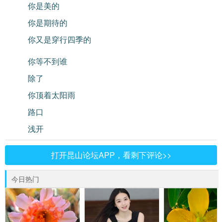
你是美的
你是期待的
你又是穿行四季的
你等不到谁
除了
你顶着太阳雨
路口
浅开
打开昆山论坛APP，看剩下评论>>
今日热门