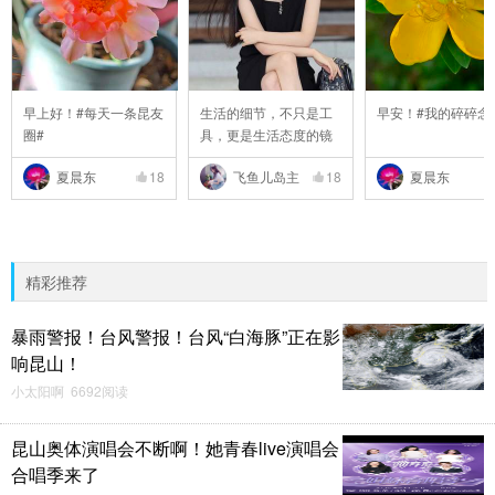
早上好！#每天一条昆友
生活的细节，不只是工
早安！#我的碎碎念
圈#
具，更是生活态度的镜
..
夏晨东
18
飞鱼儿岛主
18
夏晨东
精彩推荐
暴雨警报！台风警报！台风“白海豚”正在影
响昆山！
小太阳啊 6692阅读
昆山奥体演唱会不断啊！她青春live演唱会
合唱季来了