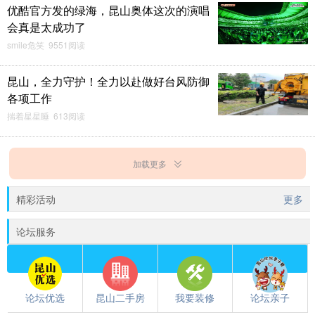
优酷官方发的绿海，昆山奥体这次的演唱
会真是太成功了
smile危笑 9551阅读
昆山，全力守护！全力以赴做好台风防御
各项工作
揣着星星睡 613阅读
加载更多
精彩活动
更多
论坛服务
论坛优选
昆山二手房
我要装修
论坛亲子