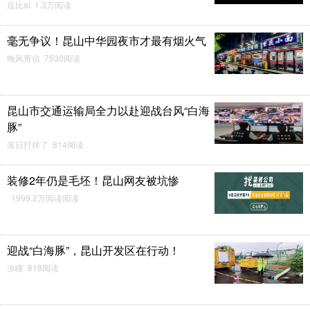
逗比ai 1.3万阅读
毫无争议！昆山中华园夜市才最有烟火气
晚风寄信 7530阅读
昆山市交通运输局全力以赴迎战台风“白海
豚”
落日打烊了 814阅读
装修2年仍是毛坯！昆山网友被坑惨
1999.2万阅读阅读
迎战“白海豚”，昆山开发区在行动！
凉瞳 818阅读