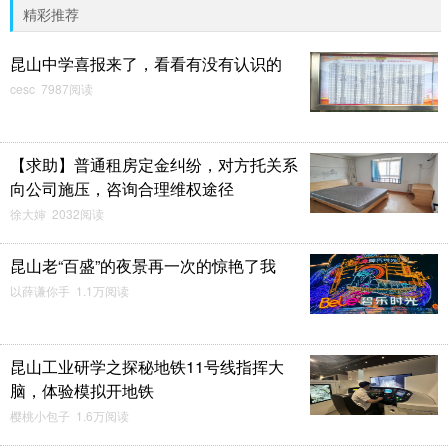
精彩推荐
昆山中学喜报来了，看看有没有认识的
cesc 7987阅读
【求助】普通租房定金纠纷，对方托关系
向公司施压，咨询合理维权途径
徐大婶 2032阅读
昆山老“百盛”的夜景再一次的惊艳了我
以薛谦你手 1.1万阅读
昆山工业研学之探秘地铁11号线指挥大
脑，体验模拟开地铁
樱桃小包子 1.6万阅读