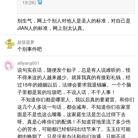
19:26)
别生气，网上个别人对他人是圣人的标准，对自己是
JIAN人的标准，网上别太认真。
超级菠萝
个别事件吧
ailiyang001
说句实在话，随便发个贴子，总是有人说难听的，怪
不得来这的人越来越少。就算我真的有接彩礼钱，经
过15年的婚姻以后，法律会要求我退钱嘛。一个个脑
子里都是装的垃圾吧，不说人话，不干人事！
不知道你们都是哪里人，我以后真的要避雷。和你们
这几个人多说一句话，都会减寿。不知道你们在家里
面是不是也这么嘴毒，这家庭生活是怎么过得下去
呀。真是心疼你们的配偶！不知道背地里流了多少伤
心的苦水，可能都已经郁闷出结节来了。玉玉症可能
都中晚期了，只是没有办法和你们沟通，只能不说，