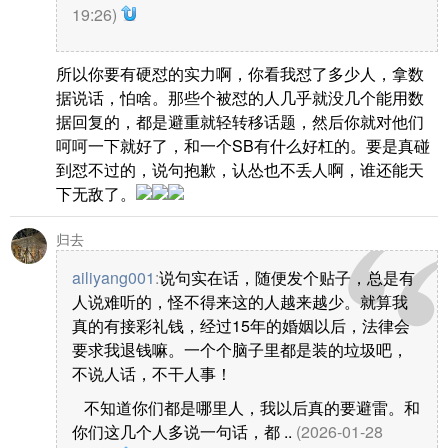
19:26)
所以你要有硬怼的实力啊，你看我怼了多少人，拿数
据说话，怕啥。那些个被怼的人几乎就没几个能用数
据回复的，都是避重就轻转移话题，然后你就对他们
呵呵一下就好了，和一个SB有什么好杠的。要是真碰
到怼不过的，说句抱歉，认怂也不丢人啊，谁还能天
下无敌了。
归去
ailiyang001
:
说句实在话，随便发个贴子，总是有
人说难听的，怪不得来这的人越来越少。就算我
真的有接彩礼钱，经过15年的婚姻以后，法律会
要求我退钱嘛。一个个脑子里都是装的垃圾吧，
不说人话，不干人事！
不知道你们都是哪里人，我以后真的要避雷。和
你们这几个人多说一句话，都 ..
(2026-01-28