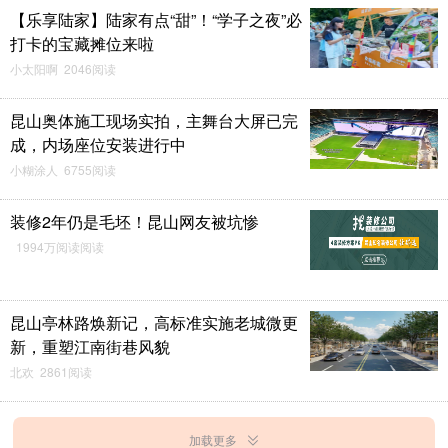
【乐享陆家】陆家有点“甜”！“学子之夜”必
打卡的宝藏摊位来啦
小太阳啊 2046阅读
昆山奥体施工现场实拍，主舞台大屏已完
成，内场座位安装进行中
小糊涂人 6755阅读
装修2年仍是毛坯！昆山网友被坑惨
1994万阅读阅读
昆山亭林路焕新记，高标准实施老城微更
新，重塑江南街巷风貌
北欢 2861阅读
加载更多