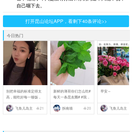
自己咽下去。
打开昆山论坛APP，看剩下40条评论>>
今日热门
别把幸福的标准定得太
新鲜的薄荷你们怎么吃#
早安～
高，能吃好每一顿饭，
每天一条昆友圈# #我 ..
..
飞鱼儿岛主
21
拆南墙
20
飞鱼儿岛主